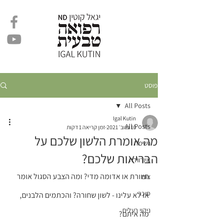
פוסט
All Posts
Igal Kutin
All Posts
10 בנוב׳ 2021
זמן קריאה 1 דקות
מה אומרת הלשון שלכם על
נשימה
הבריאות שלכם?
איורוודה
חיוורת או אדומה מדי? ומה הצבע הסגול אומר 
צום
סוכר
או לא עלינו - לשון שחורה? והכתמים הלבנים, 
ניקוי רעלים
מה איתם? 