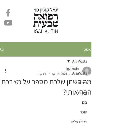
פוסט
All Posts
igalkutin
All Posts
10 באוק׳ 2021
זמן קריאה 1 דקות
מה השתן שלכם מספר על מצבכם
נשימה
הבריאותי?
איורוודה
צום
סוכר
ניקוי רעלים