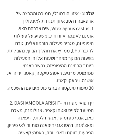
שלב 2 - 
איזון הורמונלי, תמיכה והמרצה של 
ארטאבה דהטו, איזון תנגודת לאינסולין
1. Vitex agnus castus, שיח אברהם מצוי. 
אומנם לא צמח איורוודי...משפיע על פעילות 
היפופיזה, מגביר פעילות הורמונאלית, גורם 
להגברת LH, ממריץ את תהליך הביוץ. נהוג לתת 
בשעות הבוקר מאחר ושעות אלו הן הפעילות 
ביותר מבחינת ההיפופיזה. נחשב כאנטי 
ספזמוטי, מרגיע. ראסה: טיקטה, קאטו. ויריה: אנ 
אושנה. ויפאק: קאטו.
30 טיפות טינקטורה בחצי כוס מים עם ההשכמה.
2. DASHAMOOLA ARISHT- יין רפואי מסורתי 
המיועד לפייס ואטה וקאפה. אנולומנה, משכח 
כאב, אנטי ספזמוטי, אנטי דלקתי, דיפאנה 
ופאצ'אנה, דהטו אגני דיפאנה מותווה לאי פיריון, 
הפרעות בווסת וכאבי ווסת. ראסה: קאשיה, 