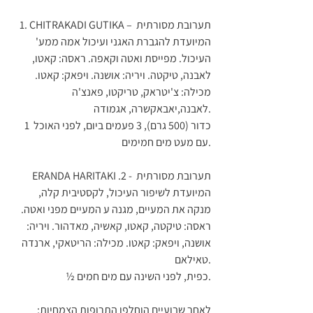
1. CHITRAKADI GUTIKA – תערובת מסורתית 
המיועדת להגברת האגני ועיכול אמה ממע' 
העיכול. מפייסת ואטה וקאפה. ראסה: קאטו, 
לאבנה, טיקטה. ויריה: אושנה. ויפאק: קאטו. 
מכילה: צ'יטראק, טריקטו, פאנצ'ה 
לאבנה,יאבאקשרה, אגמודה.
1 כדור (500 גרם), 3 פעמים ביום, לפני האוכל 
עם מעט מים חמימים.
ERANDA HARITAKI .2 - תערובת מסורתית 
המיועדת לשיפור העיכול, לקסטיבית קלה, 
מנקה את המעיים, מגנה ע המעיים מפני ואטה. 
ראסה: טיקטה, קאטו, קאשיה, מאדהור. ויריה: 
אושנה, ויפאק: קאטו. מכילה: הריטאקי, ארנדה 
טאילאם.
½ כפית, לפני השינה עם מים חמים.
לאחר שבועיים הוחלפו התרופות הצמחיות: