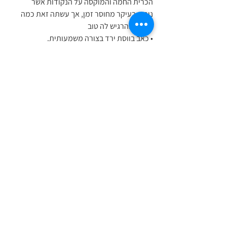
הכרית החמה והמוקסה על הנקודות אשר 
ניתנו,בעיקר מחוסר זמן, אך עשתה זאת כמה 
פעמים והרגיש לה טוב
• כאב בווסת ירד בצורה משמעותית.
• יותר דימום בווסת ופחות גושים
• פחות תיאבון למתוק
• יציאות סדירות. 1-2 ביום.
• מרגישה טוב יותר באופן כללי
המשך טיפול באותה צורה!
פגישה 3:
לאחר 10 שבועות מתחילת הטיפול.
• ווסת נוספת הגיעה לאחר 35 ימים.
• ווסת כמעט ואינה כואבת
• מסוגלת להעביר יום ללא מתוק!
• ירידה של 4 ק"ג!
לאחר 4 שבועות של המשך בטיפול הנ"ל, שונה 