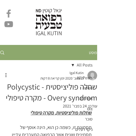
פוסט
All Posts
Igal Kutin
All Posts
15 בנוב׳ 2020
זמן קריאה 8 דקות
שחלה פוליציסטית - Polycystic
נשימה
Overy syndrom - מקרה טיפולי
איורוודה
עודכן:
24 בפבר׳ 2021
צום
שחלות פוליציסטיות, מקרה טיפולי
סוכר
תסמונת זו, כשמה כן הוא, הינה אוסף של 
ניקוי רעלים
תסמינים שונים אשר הרפואה המערבית עדיין 