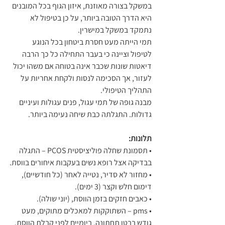
במשקל בצורה מאוזנת, איזון הגוף בכל המובנים 
היא הדרך הטובה ביותר, על כן בטיפול לא 
נתמקד במשקל במישרין.
תמי הייתה מעט חסרת ביטחון בכל הנוגע 
לטיפול וציינה כי בעבר התחילה כל כך הרבה 
דיאטות שונות שכבר אינה בטוחה אם משהו יכול 
לעזור, אך הסכימה לנסות ולקחת אחריות על 
התהליך הטיפולי.
מבנה גופה של תמי עגול, פנים עגולות ועיניים 
גדולות. התגלתה כבת שיחה נעימה ביותר.
תלונות:
• תסמונת שחלה פוליציסטית PCOS – התגלה 
בבדיקה אצל רופא נשים בעקבות איחורים בווסת.
• מחזור לא סדיר, נטייה לאחר (כל חודשיים), 
דימום חלש וקצר (3 ימים).
• כאבים חזקים בזמן הווסת, (יוני שולה).
• pms – השתוקקות למאכלים מתוקים, מעט 
גודש בבטן תחתונה, ביומיים לפני קבלת הווסת.