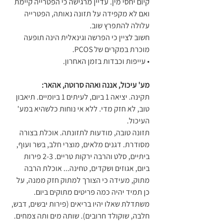
קיום יחסי מין. עדיין מרגישה כי הפטרייה קיימת 
ואם לא מקפידה על תזונה נאותה, הפטרייה 
עלולה להתפרץ שוב.
חשוב לציין כי הפרשה וגינאלית הינה תופעה 
מוכרת במקרים של PCOS.
• עייפות וכבדות בזמן האחרון.
מע' עיכול, אננה ואהה סרוטה, אהאר:
תקינה. יציאה 1 ביום, לעיתים 1 ביומיים. תיאבון 
טוב, לא חזק מדי. ללא אי נוחות כלשהיא במע' 
העיכול.
תזונה טובה, מודעות לתזונתה. אוכלת בצורה 
מסודרת. דגנים מלאים, מוצרי חלב, בשר ועוף, 
ביתיים, סלט והרבה ירקות טריים. 2-3 פירות 
ביום, אגוזים ושקדים, טחינה... אוכלת הרבה 
מתוק, מעידה כי הצורך למתוק חזק ממנה, על 
כן תמיד יהיה כמה פריטים מתוקים ביום. 
משתדלת שאלו יהיו בריאים (פירות יבשים, דבש, 
חלבה, שוקולד חרובים). שותה מים ותה צמחים. 