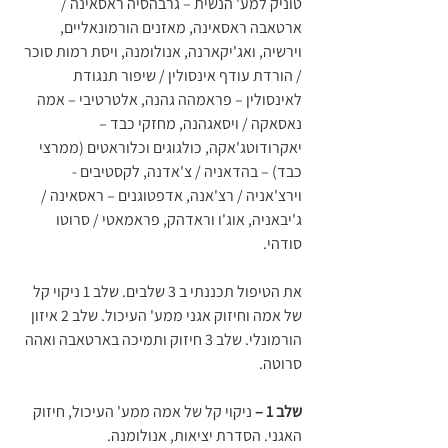
טוניק למע' הנשית – גרבהסיה ראסאינה / 
ארטאבה ראסאינה, מאזנים הורמונאליים, 
וירשיה, ואג'יקארנה, אנולומנה, ויסת רמות סוכר 
/ הורדת עודף אינסולין / שיפור תנגודת 
לאינסולין – פראמהה גהנה, אלטרטיבי – אמה 
נאסאקה / ויסאגהנה, מחזקי כבד – 
יאקרודוטג'אקה, כולגוגים וכלוראטים (ממרצי 
כבד) – בהדאניה / צ'אדנה, לקסטיבים - 
וירצ'אניה / רצ'אנה, אדפטוגנים – ראסאינה / 
ג'יבאניה, אוג'ו וראדהק, פראמאטי / סרוטו 
סודהי.
את הטיפול תכננתי ב 3 שלבים. שלב 1 ניקוי קל 
של אמה וחיזוק אגני ממע' העיכול. שלב 2 איזון 
הורמונלי. שלב 3 חיזוק ותמיכה בארטאבה ואהה 
סרוטה.
שלב 1 –
 ניקוי קל של אמה ממע' העיכול, חיזוק 
האגני. הסדרת יציאות, אנולומנה.