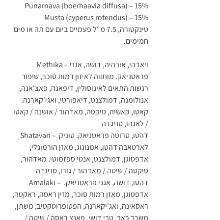
Punarnava (boerhaavia diffusa) – 15%
Musta (cyperus rotendus) – 15%
טינקטורה, 7.5 מ"ל פעמיים ביום עם תה או מים 
חמימים.
Methika - ויאדהי, אובהיה, דושה, אגני 
פראטניאק. מותווה לאיזון רמות סוכר, שיפור 
רגשות התאים לאינוסולין, דיפאנה, פאצ'אנה, 
אנולומנה, דמולצנט, דיאפורטי, ואגי'קארנה. 
קאטו, קאשיה, טיקטה, מאדהור / אושנה / קאטו 
/ לאגהו, סניגדה
Shatavari – דהטו, סרוטה פראטניאק. טוניק 
לארטאבה דהטו, אמנוגוג, מאזן הורמונלי, 
אדפטוגן, דמולצנט, אנטי ספזמוטי. מאדהור, 
טיקטה / שיטה / מאדהור / גורו, סניגדה
Amalaki – דהטו, דושה, אגני פראטניאק. 
אדפטוגן, מאזן רמות סוכר, מזין ראסה, ראקטה, 
ראסאינה, ואג'יקארנה, הפטופרוטקטיב, משתן, 
משכך כאב. טרי דושי. פאנצ ראסה / שיטה / 