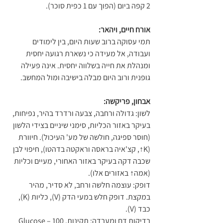
2 קפה ביום (הפוך עם 1 כפית סוכר).
אורח חיים, ויהאר:
תמי עסוקה ברוב שעות היום, בין לימודים 
ועבודה, אל מעידה כי נשארת רגועה יחסית 
ומנהלת את חייה בשלווה יחסית. אינה פעילה 
גופנית ורוב היום מבלה בישיבה ומול המחשב.
אבחון, פריקשה:
לשון: גדולה ורחבה, צבעה ורדרד בהיר, נפיחות, 
בעיקר באזור הכליות, סימני שיניים בצידי הלשון 
(חוסר ספיגה, חולשה של מע' העיכול). חיוורת 
(K↑, קצ'איה בראסה וראקטה בדהטו), חיפוי לבן 
שכבה דקה בעיקר באזור האחורי, מעיים וכליות 
(אמה↑ באזורים אלו).
דופק: עוצמה חלשה ורחב, לא סדיר, מהיר 
במקצת. דופק חלש במעי הדק (V), כליות (K), 
כבד (V).
בדיקות דם ומעבדה: תקינות. Glucose – 100