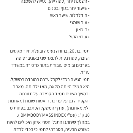
• השמנת יתר (סטולייה), נטייה להשמנה
• שיעור יתר בגוף ובפנים
• הידלדלות שיער ראש
• עור שומני
• דיכאון
• עיבוי הקול
תמי, בת 26, בחורה נעימה ובעלת חיוך מקסים 
ושובה, סטודנטית לתואר שני באוניברסיטה 
בערבים ובימים עובודת בתור מזכירה במשרד 
עו"ד.
תמי הגיעה בכדי לקבל עזרה בהורדה במשקל. 
היא תמיד הייתה מלאה, מאז ילדותה. מאחר 
ובמשך השנים תמיד הקפידה על תזונתה 
והקפידה גם על עריכת דיאטות שונות (מאוזנות 
ולא מאוזנות), עודף המשקל הסתכם בפחות מ 
10 ק"ג (עפ"י BMI=BODY MASS INDEX ).
במהלך שיחתנו התגלו חסרי איזון היכולים להיות 
כשורש הבעיה, הסברתי לתמי כי בכדי לרדת 