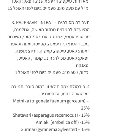
מאדהור, טיקטה. ויריה: אושנה. ויפאק: קאטו.
15 מ"ל עם מעט מים, פעמיים ביום לפני האוכל.
3. RAJPRAVRTINI BATI- תערובת מסורתית 
המיועדת להמרצת מחזור האישה, אנולמנה, 
סרוטופראמטי, אמנוגוג, אנטי ספזמוטי, משכחת 
כאב, דהטו אגני דיפאנה. מפייסת ואטה וקאפה. 
ראסה: קאטו, טיקטה, קאשיה. ויריה: אושנה. 
ויפאק: קאטו. מכילה: הינג, קומרי, קאסיס, 
טאנקה.
1 כדור, 500 מ"ג. פעמיים ביום לפני האוכל.
4. פורמולת צמחים לאיזון רמות סוכר, תמיכה 
בארטאבה דהטו, אדפטוגנית.
Methika (trigonela fuenum garceum) – 
25%
Shatavari (asparagus recemocus) - 15%
Amlaki (embelica off.) -15%
Gurmar (gymnema Sylvester) – 15%