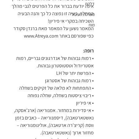
דלקת
אינה יודעת בברור את כל הפרטים לגבי מהלך 
המחלה. בעיה זו נפוצה כל כך והנה הבעיה 
מערכת העיכול
השכיחה במקרי אי פיריון!
מוח
המאמר נשען על המאמר מאת ברנדן סקודר 
כפי שפורסם באתר www.Atreya.com
רופה:
• רמות גבוהות של אנדרגונים גבריים, רמות 
אסטריודול וטסטוסטרון גבוהות.
• הפרשת יתר של LH
• רמות גבוהות של אסטרוגן
• התפתחות לא מלאה של זקיקים בשחלה
• ריבוי ציסטות בשחלה, שחלה נפוחה
• אי פיריון
• אי סדירות במחזור. אמנוריאה (ארג'אסקה, 
נאשטארטאבה), דיסמנוריאה – כאבים בזמן 
ווסת (קריצ'רה ארטאבה), אוליגומנוריאה – 
מחזור ארוך (נאשטארטאבה).