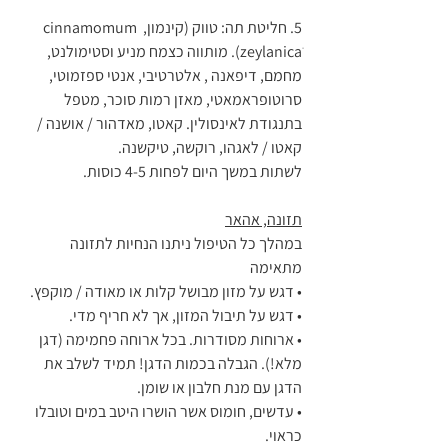
5. חליטת תה: טווק (קינמון, cinnamomum 
zeylanicaׂ). מותווה כצמח מניע וסטימולנט, 
מחמם, דיפאנה , אלטרטיבי, אנטי ספזמוטי, 
סרוטופראמאטי, מאזן רמות סוכר, מטפל 
בתנגודת לאינסולין. קאטו, מאדהור / אושנה / 
קאטו / לאגהו, רוקשה, טיקשנה.
לשתות במשך היום לפחות 4-5 כוסות.
תזונה, אהאר
במהלך כל הטיפול ניתנו הנחיות לתזונה 
מתאימה
• דגש על מזון מבושל קלות או מאודה / מוקפץ.
• דגש על תיבול המזון, אך לא חריף מדי.
• ארוחות מסודרות. בכל ארוחה פחמימה (דגן 
מלא!). הגבלה בכמות הדגן! תמיד לשלב את 
הדגן עם מנת חלבון או שומן.
• עדשים, חומוס אשר הושרו היטב במים וטובלו 
כראוי.