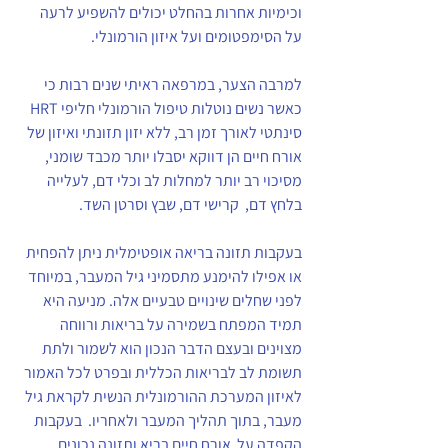
וכימיות אחרות בהחלט יכולים להשפיע לרעה 
על הסימפטומים ועל איזון הורמונלי.
למרבה הצער, במרפאה ראיתי שנים רבות כי 
כאשר נשים נוטלות טיפול הורמונלי חליפי HRT 
סינתטי לאורך זמן רב, ללא יזון תזונתי ואיזון של 
אורח חיים הן דווקא יסבלו יותר מכבד שומני, 
מסיכוי רב יותר למחלות לב וכלי דם, לעלייה 
בלחץ דם,  קרישי דם, שבץ וסרטן השד.
בעקבות תזונה בריאה אופטימלית ניתן להפחית 
או אפילו להימנע מתסמיני גיל המעבר, במיוחד 
לפני שחלים שינויים טבעיים אלה. מניעה היא 
תמיד המפתח בשמירה על בריאות ורווחה 
מצוינים ובעצם הדבר הנכון הוא לשמור ולתת 
תשומת לב לבריאות הכללית ובפרט לכל האמור 
לאיזון המערכת ההורמונלית הנשית לקראת גיל 
מעבר, בתוך תהליך המעבר ולאחריו.  בעקבות 
הקפדה על  אורח חיים בריא ותזונה נכונים 