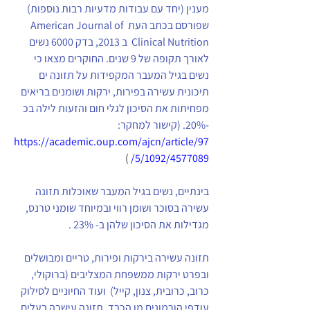
מענין (יחד עם עבודות מדעיות רבות נוספות) 
שפורסם בכתב העת American Journal of 
Clinical Nutrition  ב 2013, בדק 6000 נשים 
לאורך תקופה של 9 שנים. החוקרים מצאו כי 
נשים בגיל המעבר המקפידות על תזונה ים 
תיכונית עשירה בפירות, ירקות ושומנים בריאים 
מפחיתות את הסיכון לגלי חום והזעות לילה בכ 
-20%. (קישור למחקר:   
https://academic.oup.com/ajcn/article/97
 )
/5/1092/4577089
בינתיים, נשים בגיל המעבר שאוכלות תזונה 
עשירה בסוכר ושומן רווי ובמיוחד שומני טרנס, 
מגדילות את הסיכון שלהן ב- 23% . 
תזונה עשירה בירקות ופירות, טריים ומבושלים 
ובפרט ירקות ממשפחת המצליבים (ברוקולי, 
כרוב, כרובית, צנון, קייל)  ועוד החיוניים לסילוק 
עודפי הורמונים מן הכבד, תזונה עישרה בעלים 