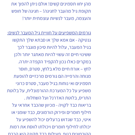
מהן יחוו תסמינים קשים! אולם ניתן להפוך את 
תקופת גיל מהעבר לחגיגה! – חגיגה של חופש 
והעצמה, מעבר לנשיות עוצמתית יותר!
גורמים המשפיעים על חוויית גיל המעבר לנשים:
גנטיקה - אם אמא שלך או סבתא שלך התקשו 
בגיל המעבר, עלול להיות סיכון מוגבר לכך 
ששינוי חיים זה עשוי להיות מאתגר יותר ולכן 
במקרים כאלו נכון להקפיד הקפדה יתרה.
לחץ – אורח חיים מלא בלחץ, סטרס, חוסר 
מנוחה והרפייה הם גורמים מרכזיים להופעת 
תסמינים ואי נוחות בגיל מעבר, סטרס כרוני 
משפיע על כל המערכת ההורמונלית, על בלוטת 
התריס, בלוטת האדרנל ועל השחלות .
בריאות כבד לקויה - מכיוון שהכבד אחראי על 
חילוף חומרים ופירוק הורמונים, כבד שומני או 
איטי, כבד שגדוש ברעלים יכול להשפיע על 
יכולתו לחילוף חומרים ויכולתו לווסת את רמות 
ההורמונים בגוף. פעילות כבד תקינה היא הכרח 