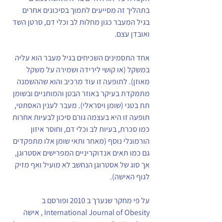
בתהליך זה מסייעים לתמוך בסיכונים אחרים 
בגיל המעבר כגון מחלות לב וכלי דם, סרטן השד 
ואובדן עצם.
אחד התסמינים השכיחים בגיל מעבר הוא עליה 
במשקל (או קושי לירידה ושמירה על משקל 
מאוזן). לתופעה זו עוד מרכיב והוא שההשמנה 
מתמקדת בעיקר באוזר הבטן והמותניים ובשומן 
תת בטני (שומן ויסראלי). מעבר לענין האסתטי, 
תופעה זו היא בעצמה גורם סיכון לבעיות אחרות 
כמו סכרת, בעיות לב וכלי דם, וחוסר איזון 
הורמונלי נוסף (מאחר ותאי שומן אלו מתפקדים 
גם כמו תאים אנדוקריניים המפרישים אסטרוגן, 
אך סוג של אסטרוגן הנחשב לא מועיל ואף מזיק 
לגוף האישה).
על פי מחקר שנערך ב 2010 ופורסם ב 
International Journal of Obesity , אישה 