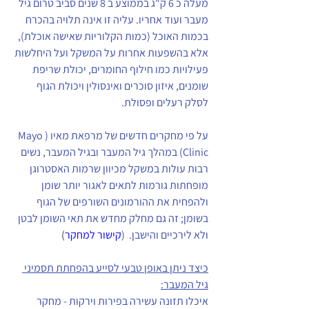
מעלה כ 6 ק"ג בממוצע ב 8 שנים סביב טרום גיל 
מעבר ועוד אחריו. עליה זו אינה תלויה בהכרח 
בכמות האוכל (כמות הקלוריות שאישה אוכלת), 
אלא בהשפעות אחרות על המשקל ועל היחלשות 
פעילויות כמו חילוף החומרים, יכולת שריפת 
שומנים, איזון סוכרים ואינסולין ויכולת הגוף 
לסלק רעלים ופסולת.
על פי מחקרים חדשים של מרפאת מאיו (Mayo 
Clinic) במהלך גיל המעבר ובגיל המעבר, נשים 
רבות עולות במשקל מכיוון שרמות האסטרוגן 
מופחתות גורמות לתאים לאגור יותר שומן 
ולהפחית את ההורמונים השורפים של הגוף 
בשומן; זה גם מחלק מחדש את תאי השומן לבטן 
ולא לירכיים והישבן.  (
קישור למחקר
)
כיצד ניתן באופן טבעי לסייע בהפחתת תסמיני 
גיל המעבר:
איכלו תזונה עשירה בפירות וירקות - מחקר 