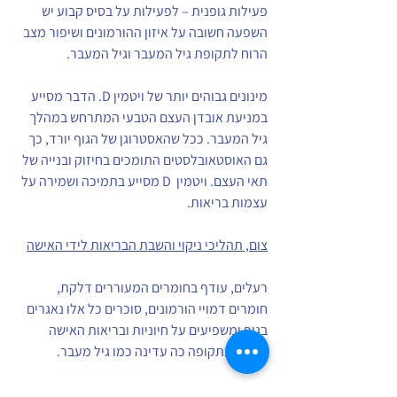
פעילות גופנית – לפעילות על בסיס קבוע יש 
השפעה חשובה על איזון ההורמונים ושיפור מצב 
הרוח לתקופת גיל המעבר וגיל המעבר.
מינונים גבוהים יותר של ויטמין D. הדבר מסייע 
במניעת אובדן העצם הטבעי המתרחש במהלך 
גיל המעבר. ככל שהאסטרוגן של הגוף יורד, כך 
גם האוסטאובלסטים התומכים בחיזוק ובנייה של 
תאי העצם. ויטמין  D מסייע בתמיכה ושמירה על 
עצמות בריאות.
צום, תהליכי ניקוי והשבת הבריאות לידי האישה
רעלים, עודף בחומרים המעוררים דלקת, 
חומרים דמויי הורמונים, סוכרים כל אלו נאגרים 
בגוף ומשפיעים על חיוניות ובריאות האישה 
ובפרט בתקופה כה עדינה כמו גיל מעבר. 
צום מיצים הוא השיטה הטובה ביותר לחזק את 