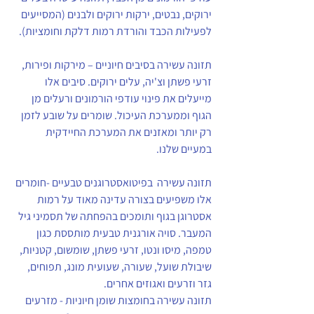
ירוקים, נבטים, ירקות ירוקים ולבנים (המסייעים 
לפעילות הכבד והורדת רמות דלקת וחומציות).
תזונה עשירה בסיבים חיוניים – מירקות ופירות, 
זרעי פשתן וצ'יה, עלים ירוקים. סיבים אלו 
מייעלים את פינוי עודפי הורמונים ורעלים מן 
הגוף וממערכת העיכול. שומרים על שובע לזמן 
רק יותר ומאזנים את המערכת החיידקית 
במעיים שלנו. 
תזונה עשירה  בפיטואסטרוגנים טבעיים -חומרים 
אלו משפיעים בצורה עדינה מאוד על רמות 
אסטרוגן בגוף ותומכים בהפחתה של תסמיני גיל 
המעבר. סויה אורגנית טבעית מותססת כגון 
טמפה, מיסו ונטו, זרעי פשתן, שומשום, קטניות, 
שיבולת שועל, שעורה, שעועית מונג, תפוחים, 
גזר וזרעים ואגוזים אחרים.
תזונה עשירה בחומצות שומן חיוניות - מזרעים 