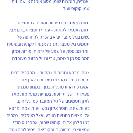
ואגוזים, חומצות שומן מסוג אומגה 3, שמן זית, 
שמן קוקוס ועוד. 
תזונה מעודדת בסיסיות ומורידה חומציות, 
תזונה אנטי דלקתית – עודף חומציות בדם אצל 
נשים בגיל מעבר יביא בהכרח להחרפה של 
תסמיני גיל מעבר. תזונה אנטי דלקתית ובסיסית 
יותר מבוססת על שפע של ירקות, פירות ומזון 
המבוסס מן הצומח, טרי ונטול תזונה מעובדת!
צמחי מרפא ותרופות צמחיות – מחקרים רבים 
מראים כיצד צמחי מרפא באים לאזן את 
המערכת ההורמונלית בגוף, במגוון מנגנוני 
פעילות.  ישנן תרופות צמחיות מתאימות מאד 
לאזן תסמינים של גיל המעבר כמו גלי חום, 
בעיות שינה, חוסר איזון נפשי ועוד. צמחי מרפא 
אלו מצויים בחנויות הטבע ואצל מטפלים. צמחים 
כמו תלתן אדום, קוהוש שחור, אספרגוס הודי - 
שטאווארי, מרווה, דיוסקוריאה, פסיפלורה ועוד.