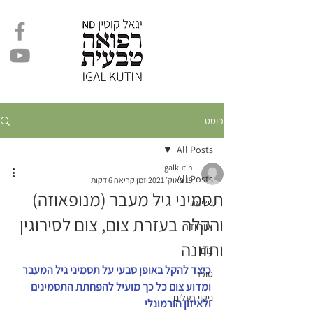
פוסט
All Posts
igalkutin
All Posts
19 באוק׳ 2021
זמן קריאה 6 דקות
תסמיני גיל מעבר (מנופאוזה)
נשימה
והקלה בעזרת צום, צום לסירוגין
איורוודה
ותזונה
צום
כיצד להקל באופן טבעי על תסמיני גיל המעבר
סוכר
ומדוע צום כל כך מועיל להפחתת התסמינים 
ניקוי רעלים
ולאיזון הורמונלי