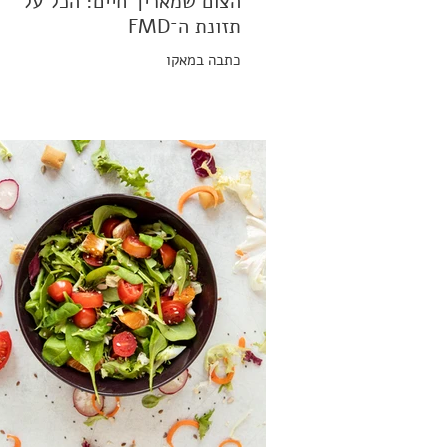
הצום שמאריך חיים: הכל על
תזונת ה־FMD
כתבה במאקו