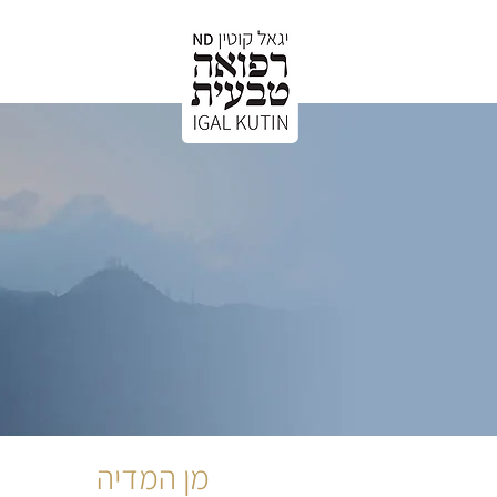
קצת עלי
א
מן המדיה