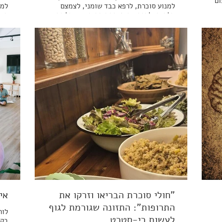
ום
למנוע סוכרת, לרפא כבד שומני, לצמצם
למי
דלקות ולחזק את מערכת החיסון - וכל זה
רגע
במאמץ של חמישה ימים בחודש בלבד?
למו
הכירו את שיטת התזונה המדמה צום.
לשי
מרת
ל
"חולי סוכרת הבריאו וזרקו את
אי
התרופות": התזונה שגורמת לגוף
לור
לעשות רי-סטרט.
בקפ