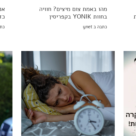
מהו באמת צום מיצים? חוויה
אנ
בחוות YONIK בקפריסין
כד
כתבה ב ynet
כתב