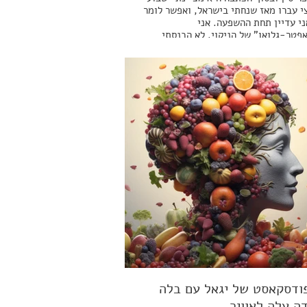
י עברו מאז שנחתי בישראל, ואפשר לומר
י עדיין תחת ההשפעה. אני
פטר-גלואו" של הניקוי. לא הכנסתי
פי שוקולד תות יותר, גם לא חלב פרה, לא
לך ולא לחמנייה. אני חשה קלילה מאי
, אין לי צניחות של עייפות במהלך היום,
י חיונית וערנית מתמיד. "עשית משהו
?", שאל אותי השבוע קולגה מהעבודה.
 נראית זוהרת". "הייתי בניקוי מיצים,
 עובד החרא הזה".
ודסקאסט של יגאל עם בלה
ה עלה לאוויר