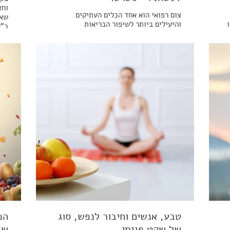
וחצ
צום רפואי הוא אחד הכלים העתיקים
שאנ
והיעילים ביותר לשיפור הבריאות
ב"א
ולהתמודדות עם מגוון רחב של מחלות
לגו
כרוניות, כמו סוכרת, השמנת יתר, מחלות
רוג
לב, אלצהיימר ואפילו סרטן. למרות היעילות
פעם
ת
הרבה של צום ממושך, רבים חוששים
ואנ
מהרעיון עקב הקושי הפיזי והנפשי
חדש
שבהימנעות ממזון. כאן נכנסת לתמונה
"את
תזונה מדמת צום (FMD) - גישה חדשנית
וזה
ומבוססת מדעית שמאפשרת ליהנות
לא
מהיתרונות הבריאותיים של צום, בלי להימנע
לחלוטין מאכילה.
טבע, אנשים וחיבור לנפש, סוג
הפ
של שקט פנימי
שד