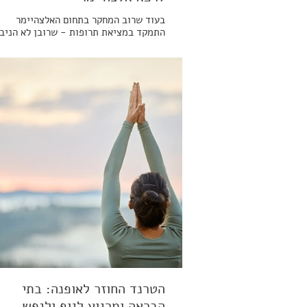
בעוד שרוב המחקר בתחום האלצהיימר
התמקד במציאת תרופות - שרובן לא הניבו
תוצאות משמעותיות - מחקרים פורצי דרך
מציעים גישה חדשה ומבטיחה. ד"ר דייל
ברדסון, חוקר בכיר במכון באק לחקר
ההזדקנות, מציג גישה מהפכנית המשנה א
כל מה שחשבנו על בריאות המוח ומחלת
האלצהיימר.
במחקר מקיף שנמשך מעל עשור, הראה ד"ר
ברדנסון שניתן לא רק למנוע אלצהיימר, א
אף לרפא או לאזן את המחלה לאחר
התפרצותה - וזאת ללא תרופות, אלא
באמצעות שינויים בתזונה בלבד. התוצאות
היו מרשימות במיוחד
הטרנד החוזר לאופנה: בתי
הבראה ומרגוע לגוף ולנפש