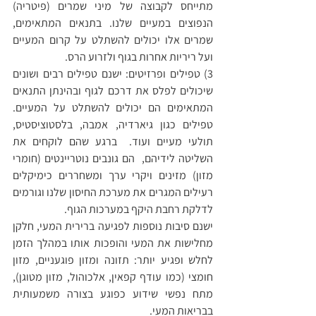
מתייחס לקבוצה של מיני שמרים (פיטריה) 
הנפוצים במעיים שלנו. בתנאים המתאימים, 
שמרים אלו יכולים להשתלט על קרום המעיים 
ועל ריריות אחרות בגוף ולזרוע הרס. 
3) טפילים ופרזיטים: ישנם טפילים רבים ושונים 
שיכולים לפלס את דרכם לגוף ובהינתן התנאים 
המתאימים הם יכולים להשתלט על המעיים. 
טפילים כגון גיארדיה, אמבה, בלסטוציסטיס, 
תולעי מעיים ועוד.  ברגע שהם לוקחים את 
השליטה לידיהם,  הם גונבים נוטריינטים (חומרי 
מזון) מזינים ויקרי ערך ומשחררים כימיקלים 
רעילים המגרים את מערכת החיסון שלנו וגורמים 
לדלקת רחבת היקף במערכות הגוף.
ישנם סיבות נוספות לפגיעה ברירית המעי, חלקן 
מחלישות את המעי והופכות אותו במהלך הזמן 
לחלש ופגיע יותר: תזונה ומזון פוגעניים, מזון 
חומצי (כמו עודף קפאין, אלכוהול, מזון מטוגן), 
מתח נפשי שידוע כפוגע בצורה משמעותית 
בבריאות המעי.