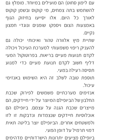
עם לימון סחוט) הם מועילים במיוחד. מומלץ גם 
להשתמש בתה צמחים, מי קוקוס ובשמן קוקוס 
לאורך כל היום. אלו יסייעו בחיזוק הגוף 
באמצעות הצום ויספקו שומנים ונוגדי חמצון 
נקיים.
שתיית מיץ אלוורה טהור ואיכותי יכולה גם 
להעניק ריפוי משמעותי למערכת העיכול ויכולה 
לקדם תנועות מעיים בריאות. בפרוטוקול המעי 
דליף חשוב לקדם תנועת מעיים כדי למנוע 
תסיסה רעילה במעי.
תוספת טובה לשלב זה היא השימוש באנזימי 
עיכול.
אנזימים מערכתיים משמשים לפירוק שכבת 
החלבון של הביופילם המיוצר על ידי חיידקים, הם 
מייצרים שכבת הגנה על עצמם. ביופילם הם 
אוכלוסיות חיידקים שנצמדות ונדבקות זו לזו 
ולמשטחים אחרים. הביופילם יוצר בליטה תאית 
דמוי תרמיל על דופן המעי.
ביופילם מציעים יתרונות הישרדותיים מדהימים 