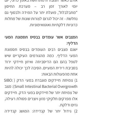
אולם כאשר תגובה זו מתרחשת באופן כרוני, יום 
יומי לאורך זמן רב – מערכת החיסון 
"מתבלבלת", פועלת יתר על המידה ולבסוף גם 
נחלשת - זה יכול לגרום לצורות שונות של מחלות 
כרוניות דלקתיות ואוטואימוניות.
המצבים אשר עומדים בבסיס תסמונת המעי 
הדליף:
ישנם מצבים רבים העומדים בבסיס תסמונת 
המעי הדליף. כמה מהגורמים העיקריים שיש 
לטפל בהם הם הדיסביוזה ואיזון חיידקי ירוד 
בסביבת רירית המעיים. הסיבה לכך יכולה להיות 
אחת מהפעולות הבאות:
1) צמיחת חיידקים מוגברת במעי הדק (SIBO: 
Small Intestinal Bacterial Overgrowth): מצב 
של צמיחת יתר של חיידקים במעי הדק. חיידקים 
אלו מפרקים חלקיקי מזון ויוצרים פסולת רעילה, 
גזים ודלקת.
2) גידול יתר של קנדידה: המושג קנדידה 