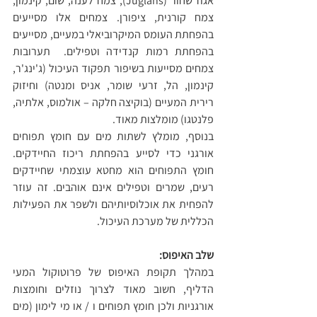
אגוז שחור (Juglans), צמח לענה, שום, קינמון, 
צמח קורנית, ציפורן. צמחים אלו מסייעים 
בהפחתת העומס המיקרוביאלי במעיים, מסייעים 
בהפחתת רמות קנדידה וטפילים.  תערובות 
צמחים מסייעות בשיפור תפקוד העיכול (ג'ינג'ר, 
קינמון, הל, זרעי שומר, אניס ומנטה) וחיזוק 
רירית המעיים (בוקיצה חלקה – אולמוס, אלתיה, 
פלנטגו) מומלצות מאוד.
בנוסף, מומלץ לשתות מים עם חומץ תפוחים 
אורגני כדי לסייע בהפחתת ריכוז החיידקים. 
חומץ התפוחים הוא מחטא עוצמתי שחיידקים 
רעים, שמרים וטפילים אינם אוהבים. זה עוזר 
להפחית את אוכלוסיותיהם ולשפר את הפעילות 
הכללית של מערכת העיכול.
שלב האיפוס:
במהלך תקופת האיפוס של פרוטוקול המעי 
הדליף, חשוב מאוד לצרוך נוזלים וחומצות 
אורגניות ולכן חומץ תפוחים ו / או מי לימון (מים 