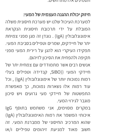
תסמינים אלו מתרחשים.  
חיזוק יכולת ההגנה העצמית של המעי:
למערכת העיכול שלנו יש מערכת חיסונית משלה 
המובלת על ידי תרכובת חיסונית הנקראת 
אימונוגלובולין (IgA) . נוגדן זה מגן מפני צמיחת 
יתר של חיידקים, שמרים וטפילים בסביבת המעי. 
תפקידו העיקרי הוא להגן על רירית המעי מפני 
תקיפה ולהפחית את הסיכון לזיהום.
אנשים רבים אשר מתמודדים עם צמחית יתר של 
חיידקי המעי ((SIBO, קנדידה וטפילים בעלי 
רמות נמוכות יותר של אימונוגלובולין (IgA) , וכל 
עוד רמות אלו נשארות נמוכות, כך מאפשרת 
התפשטות של חיידקי מעי גרועים ויש סיכון 
מוגבר לגירוי המעי.
במקרים מסוימים, אני משתמש בתוסף IgG 
איכותי המשפר את רמות האימונוגלובולין (IgA) 
שהוא המרכיב החיסוני של ממברנת המעי. זה 
חשוב מאוד למניעת זיהומים טפיליים ו/או 