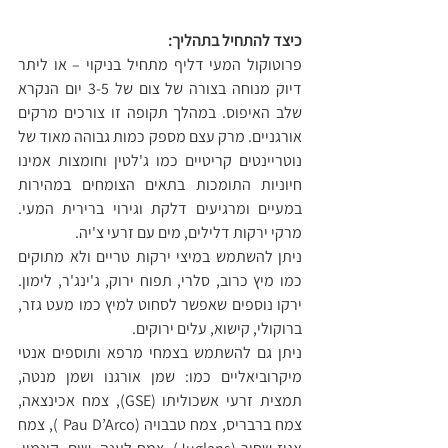
כיצד להתחיל בתהליך:
פרוטוקול המעי דליף מתחיל בניקוי – או ליתר 
דיוק מנוחה בצורה של צום של 3-5 יום הנקרא 
שלב האיפוס. במהלך תקופה זו צורכים מרקים 
אורגניים. מרק עצם מספק כמות גבוהה מאוד של 
נוטריינטים קריטיים כמו ג'לטין וחומצות אמינו 
חיוניות התומכות בתאים הצומחים במהירות 
במעיים ומרגיעים דלקת וגירוי ברירית המעי. 
מרקי ירקות דלילים, מים עם זרעי צ'יה.
ניתן להשתמש במיצי ירקות טריים ולא מתוקים 
כמו מיץ כרוב, סלרי, תפוח ירוק, ג'ינג'ר, לימון. 
ירקו נוספים שאפשר לסחוט למיץ כמו מעט גזר, 
ברוקולי, קישוא, עלים ירוקים.
ניתן גם להשתמש בצמחי מרפא ותוספים אנטי 
מיקרוביאליים כמו: שמן אורגנו ושמן מנטה, 
תמצית זרעי אשכוליתו (GSE), צמח אכינצאה, 
צמח ברבריס, צמח טבבויה (Pau D’Arco ), צמח 