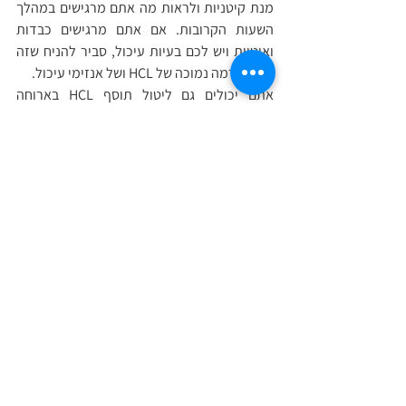
מנת קיטניות ולראות מה אתם מרגישים במהלך 
השעות הקרובות. אם אתם מרגישים כבדות 
ואיטיות ויש לכם בעיות עיכול, סביר להניח שזה 
קשור לרמה נמוכה של HCL ושל אנזימי עיכול. 
אתם יכולים גם ליטול תוסף HCL בארוחה 
המבוססת על חלבון ולראות אם אתם מבחינים 
בתחושת צריבה בבטן (לא בחזה העליון - זה 
ריפלוקס חומצי ויכול להיות סימן ל- HCL נמוך 
מדי). אם צורב לכם בבטן, זה סימן שיש לכם כיב 
או רמה גבוהה מדי של HCL ואינכם צריכים 
להוסיף.
מומלץ מאד לקחת תוסף HCL לפני הארוחות 
במקרים שפעילות העיכול שלנו חלשה מדי בכדי 
לפרק את המזון בצורה מלאה.
שימוש בג'ינג'ר, מנטה וחומץ תפוחים מהולים 
במים לאורך כל היום יעזרו לשפר את ייצור ה-
HCL ועם הזמן, כאשר אתם דואגים למערכת 
העיכול שלכם תוכלו להפחית את כמות ה- HCL 
הדרושים לכם לעיכול תקין של מזון. 