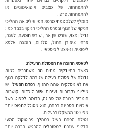
לעומסים דלקתיים גבוהים יותר ואפשרות 
להתפתחות של מצבים אוטואימוניים או 
להתפתחות סרטן.
מומלץ לשלב צמחי מרפא המייעילים את תהליכי 
הניקוי של הגוף ובפרט תהליכי הניקוי בכבד כמו: 
גדיל ןמצוי, שורש שן ארי, שורש חומעה, לענה, 
פרחי ציפורן חתול, סלניום, חומצה אלפא 
ליפואית ו נ-אצטיל ציסטאין.
לטאטא החוצה את הפסולת הרעילה:
כאשר החיידקים מתים הם משחררים כמות 
גדולה של פסולת רעילה שגורמת לדלקת בגוף 
אם לא מסלקים אותה מהגוף. ב
פחם הפעיל
  יש 
מיליוני נקבוביות זעירות אשר לוכדות וקושרות 
חומרים בצורה של ספיגה, בדומה לספוג. בשל 
איכויות הספיגה בפחם, הוא מסוגל לתפוס יותר 
מפי 100 ממשקלו ברעלים.
נטילת הפחם פעיל במהלך פרוטוקול המעי 
הדליף עוזרת למטופלים להרגיש הרבה יותר 