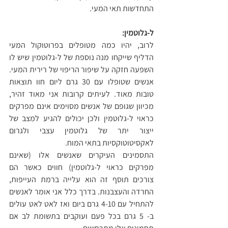
התחדשות תאי המעי.
ל-גלוטמין:
לרוב, יהיו כמה מטופלים בפרוטוקול המעי 
הדליף שייקחו מנה נוספת של ל-גלוטמין שיש לו 
השפעה חזקה על שיפור הריפוי של רירית המעי. 
אנשים שטופלו עם 30 גרם ליום חוו תוצאות 
טובות מאוד. לעיתים קרובות אני מאוד זהיר, 
מכיוון שגופם של אנשים מסוימים אינם מפרקים 
כראוי ל-גלוטמין ולכן יכולים להגיע למצב של 
ייצור יתר של גלוטמין עצבי ולגרום 
לאקסיטוטוקסיות בתאי המוח.
התסמינים העיקרים שאנשים אלו (שאינם 
מפרקים כראוי ל-גלוטמין) חווים כאשר הם 
צורכים תוסף זה הוא עלייה ברמת העייפות, 
החרדה והעצבנות. בדרך כלל אני אומר לאנשים 
להתחיל עם 4-10 גרם ביום ואז לאט לאט עולים 
ב- 5 גרם בכל פעם ועוקבים בתשומת לב אם 