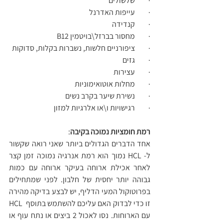
·         שלשולים
·         עייפות האדרנל 
·         קנדידה 
·         מחסור בברזל\בויטמין B12
·         ציפורניים חלשות, נשברות בקלות, סדוקות 
·         גזים 
·         עצירות 
·         מחלות אוטואימוניות 
·         נשירת שיער בקרב נשים 
·         רגישויות ו\או אלרגיות למזון 
רמת חומציות נמוכה בקיבה
:
אחד הדברים הגדולים ביותר שאני רואה שקשור 
ל- HCL נמוך הוא רמת אנרגיה נמוכה זמן קצר 
לאחר אכילת ארוחה בעיקר ארוחה עם כמות 
גבוהה יותר יחסית של חלבון. לפני שמתחילים 
בפרוטוקול המעי הדליף, יש לבצע בדיקה מהירה 
זו כדי לבדוק האם עליכם להשתמש בתוסף  HCL 
עם הארוחות. נסו לאכול 2 ביצים או נתח עוף או 