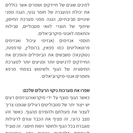
למינים שונים של חיידקים ושמרים אשר כוללים 
את יכולת ההעברה של חומר גנטי, הגנה מפני 
שינויים סביבתיים, הגנה מפני מערכת החיסון, 
שיתוף של תוצרי לוואי מטבוליים, סבילות 
והתאמה לאנטי-מיקרוביאלים.
תוספי אנזימים (אנזימי עיכול ואנזימים 
פרוטאוליטים כמו פפאין, ברומלין, סרפפטז, 
נטוקינאז) משבשים את הביופילים והופכים את 
החיידקים לרגישים יותר ופגיעים יותר למערכת 
החיסונית של הגוף ולשימוש בצמחי מרפא 
וחומרים אנטי-מיקרוביאלים .
שפרו את מערכות ניקוי הרעלים שלכם:
כאשר הגוף מוצף על ידי מיקרואורגניזמים רעים 
יש ייצור יתר של מטבוליטים רעילים שגופנו צריך 
לעצור את פעולתם ולהסירם מהגוף. כאשר זהו 
מצב כרוני, זה מציף את הכבד וגורם לרעילות 
מוגברת בכל הגוף ולחוסר ויסות חיסוני. זה מוביל 