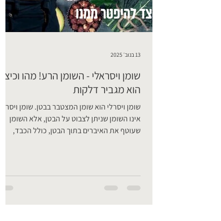
13 בנוב׳ 2025
שומן ויסראלי - השומן הרע! מהו וכיצד
הוא מגביר דלקות
שומן ויסרלי הוא שומן המצטבר בבטן. שומן ויסרלי
אינו השומן שניתן לצבוט על הבטן, אלא השומן
שעוטף את האיברים בתוך הבטן, כולל הכבד,
הכליות והלבלב. עודף שומן ויסרלי הוא בעיה
חמורה. הוא קשור להשמנת יתר, דלקת כרונית,
עמידות לאינסולין, סיכון מוגבר למחלות לב, סיכון
מוגבר לסרטן, דומיננטיות של אסטרוגן, חוסר איזון
הורמונלי, חוסר איזון במצב הרוח וסיכון מוגבר
לדמנציה. מכיוון שהוא גורם שורש לבעיות בריאות
כרוניות רבות, חשוב שתבינו הכל על כך. מהו שומן