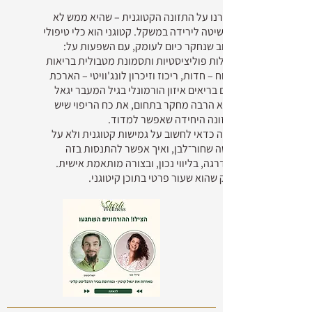
דיברנו על התזונה הקטוגנית – שהיא ממש לא
רק שיטה לירידה במשקל. קטוגני הוא כלי טיפולי
חשוב שנחקר כיום לעומק, עם השפעות על:
שחלות פוליציסטיות ותסמונת מטבולית בריאות
המוח – חדות, ריכוז וזיכרון לונג'וויטי – הארכת
חיים בריאים איזון הורמונלי בגיל המעבר יגאל
הביא הרבה מחקר בתחום, את כח הריפוי שיש
לתזונה היחידה שאפשר למדוד.
למה כדאי לחשוב על גמישות קטוגנית ולא על
שיטה שחור־לבן, ואיך אפשר להתנסות בזה
בהדרגה, בליווי נכון, ובצורה מותאמת אישית.
פרק שהוא שעור פרטי בתוכן קיטוגני.