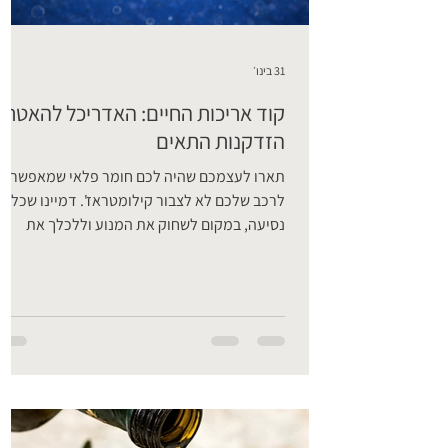
31 בינו׳
קוד אריכות החיים: האדריכל להאטת
הזדקנות התאים
תארו לעצמכם שהיה לכם חומר פלאי שמאפשר
לרכב שלכם לא לצבור קילומטראז'. דמיינו שכל
נסיעה, במקום לשחוק את המנוע וללכלך את
השמן, הייתה דווקא מפעילה צוות מכונאים קטנטן
שמתקן כל בורג רופף, מנקה כל פיח ומחזיר את
הרכב למצב "אפס קילומטר" בכל לילה מחדש.
בגוף האדם, המכונאי הראשי הזה קיים, ושמו הוא
SIRT6. הוא השומר של ה-DNA שלנו, זה שמוודא
שהזמן לא ישאיר את אותותיו הכבדים על התאים,
האיברים והמוח שלנו. הסירטואינים ששומרים על
איזון החיים משפחת הסירטואינים היא קבוצה של
חלבונים המשמשים כ"חי