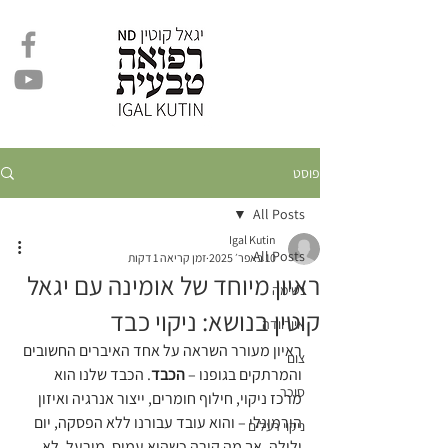
פוסט
All Posts
Igal Kutin
All Posts
10 באפר׳ 2025
זמן קריאה 1 דקות
ראיון מיוחד של אומינה עם יגאל
נשימה
קוטין בנושא: ניקוי כבד
איורוודה
ראיון מעורר השראה על אחד האיברים החשובים 
צום
והמרתקים בגופנו – 
הכבד
. הכבד שלנו הוא 
סוכר
מרכז ניקוי, חילוף חומרים, ייצור אנרגיה ואיזון 
הורמונלי – והוא עובד עבורנו ללא הפסקה, יום 
ניקוי רעלים
ולילה. אך מה קורה כשהוא עמוס, מורעל, לא 