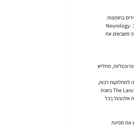
רים בחומצות 
 שפורסם ב -Neurology 
 אלצהיימר. שומנים אלה משבשים את 
נות הפרונטליות, מחליש 
ה למחלוקות רבות, 
 חשבו שפורסם ב-The Lancet בשנת 
צריכת אלכוהול בכל 
 את ספיגת 