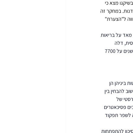
שיקגו מצא כי 
אלו שעקבו אחריה בקפדנות. במחקר זה 
יטיבי הה שווה ל"הצערת" 
מאד על בריאות 
תי קלאסית, דלה 
בפחמימות ועשירה בשומנים ועלים ירוקים מפחיתה דמנציה ואלצהיימר ב 40% (המחקר ערך 5 שנים על 7700 
 ביניהן הן 
יחודיים, אך חשוב להבחין בין 
רסטי של 
ים פסיכאטרים 
ה לשפר תפקוד 
יתות את הסיכון להתפתחות 