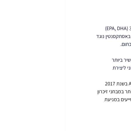
י (לא מבריכות) עשיר בחומצות שומן מסוג אומגה-3 (EPA, DHA) 
באסתקסנטין נוגד 
תום. 
שיר ביותר 
ני ליצירת 
 שפורסם ב-American Journal of Clinical Nutrition בשנת 2017 
תר במבחני זיכרון 
ייעים במניעת 