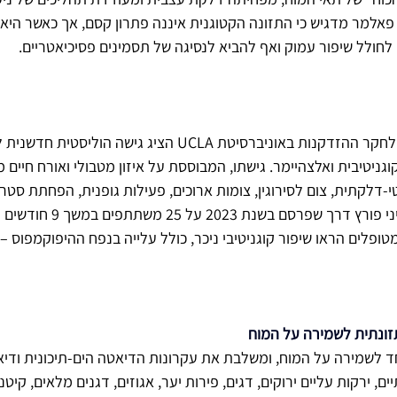
. פאלמר מדגיש כי התזונה הקטוגנית איננה פתרון קסם, אך כאשר היא 
ה לחולל שיפור עמוק ואף להביא לנסיגה של תסמינים פסיכיאטריים.
ד"ר דייל ברדסון, מהמכון לחקר ההזדקנות באוניברסיטת UCLA הציג גישה ה
גניטיבית ואלצהיימר. גישתו, המבוססת על איזון מטבולי ואורח חיים מ
-דלקתית, צום לסירוגין, צומות ארוכים, פעילות גופנית, הפחתת סטרס,
 קליני פורץ דרך שפרסם בשנת
הראה כי כ-84% מהמטופלים הראו שיפור קוגניטיבי ניכר, כולל עלייה בנפח ההיפוקמפוס
, ירקות עליים ירוקים, דגים, פירות יער, אגוזים, דגנים מלאים, קיטני