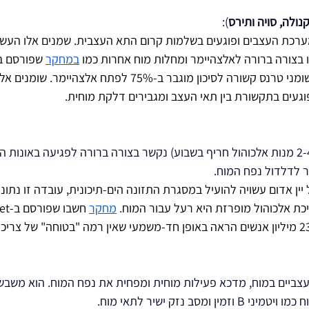
נולה, סויה ותירס
):
ערכת העצבים ופוגעים בשלמות קרום התא העצבית. שמנים אלו העשי
במחקר
מצא כי צריכה גבוהה של שומני טרנס קשורה לסיכון מוגבר ב-75% לפתח
געים בתקשורת בין תאי העצב ומגבירים דלקת מוחית.
בצריכה מוגברת (יותר מ 2-4 מנות אלכוהול חריף בשבוע) נקשר בצורה ברורה לפגיעה באו
ור לדלדול נפח המוח.
ין אדום עשויה להועיל במסגרת התזונה הים-תיכונית, עובדה זו נתונ
יכת אלכוהול מופרזת היא רעל עבור המוח. 
מחקר
2018 ועקב אחרי יותר מ-23 מיליון אנשים הראה באופן חד-משמעי שאין רמה "בטוחה" של 
עצביים במוח, מדכא פעילות מוחית ומפחית את נפח המוח. הוא משבש
ן ומסב נזק ישיר לתאי מוח.