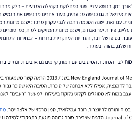
לאורך זמן. הנושא עדיין שנוי במחלוקת בקהילה המדעית – חלק מהחוק
יות אידיאלית גם כגישה מניעתית, בעוד אחרים מדגישים את הגמישות 
נית. עם זאת, ישנה הסכמה רחבה לגבי עקרון מרכזי: ישנם מזונות המי
עליים, פירות יער ואגוזים, וישנם מזונות המזיקים למוח, כמו סוכרים 
ובד. בסופו של דבר, העדויות המחקריות ברורות – הבחירות התזונתי
ח שלנו, בהווה ובעתיד.
מוח
 לצד המזונות המיטיבים עם המוח, קיימים גם אויבים תזונתיים ברור
 שפורסם ב-New England Journal of Medicine בשנת 2013 הרא
וגבר לדמנציה, אפילו ללא אבחנה של סוכרת. הסיבה היא שסוכר גבוה מ
העצב במוח לא מסוגלים לקלוט גלוקוז ביעילות ולמעשה "רעבים" לאנ
במוח ותורם להיווצרות רובד עמילואיד, סמן מרכזי של אלצהיימר. 
מח
Journal of Clinical Nutrition (2015) הדגים שצריכת סוכר גבוהה פוגעת בתפקודי למי