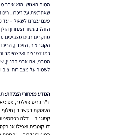
המוח האנושי הוא איבר מד
שאחראית על זיכרון, ריכוז
פעם עצרנו לשאול – עד כ
הזה? בעשור האחרון הולך 
מחקרים רבים מצביעים על 
הקוגניציה, הזיכרון, הריכו
כמו דמנציה ואלצהיימר וב
המבני, את אבני הבניין, ש
לשמור על מצב רוח יציב ולה
המדע מאחורי הצלחת: תזו
ד"ר כריס פאלמר, פסיכיאט
העוסקת בקשר בין חילוף 
קטוגנית – דלה בפחמימות 
דו-קוטבית ואפילו אנורקסי
המיטוכונדריה – "תחנות 