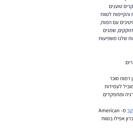
רים טוענים 
והקיימות לטווח 
טיבים עם המוח, 
מזוקקים, שמנים 
ות שלנו משפיעות 
ים:
ה קשר משמעותי בין רמות סוכר 
וביל לעמידות 
רגיה ומתפקדים 
קר
 מ-American 
דה וזיכרון אפילו בטווח 