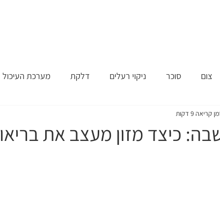
בחון
טיפול
תרפיה בנשימה
צום
מאמרים
מן המדיה
צום
סוכר
ניקוי רעלים
דלקת
מערכת העיכול
מן קריאה 9 דקות
בה: כיצד מזון מעצב את בריאו