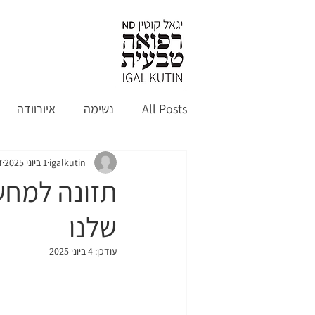
קצת עלי
א
All Posts
נשימה
איורוודה
igalkutin
1 ביוני 2025
ז
תזונה למחש
שלנו
עודכן:
4 ביוני 2025