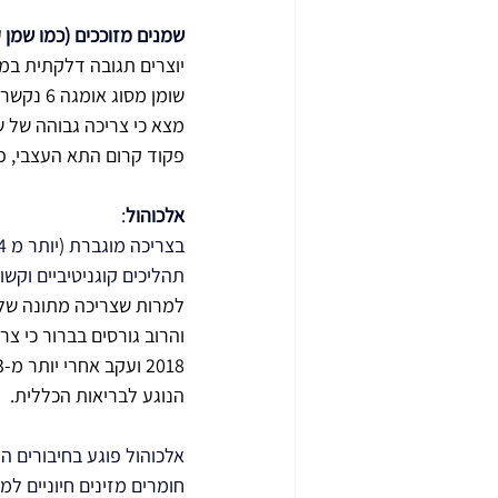
שמנים מזוככים (כמו שמן ק
יוצרים תגובה דלקתית במ
שומן מסוג אומגה 6 נקשרו בצורה ברורה לאלצהיימר ומחלות מוח אחרות כמו 
פקוד קרום התא העצבי, פו
אלכוהול
:
תהליכים קוגניטיביים וקש
למרות שצריכה מתונה של י
והרוב גורסים בברור כי צר
הנוגע לבריאות הכללית.
אלכוהול פוגע בחיבורים ה
חומרים מזינים חיוניים למוח כמו ויטמיני B וזמי