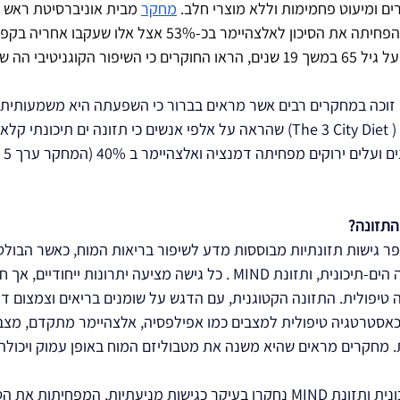
רים ומיעוט פחמימות וללא מוצרי חלב. 
מחקר
 מבית אוניברסיטת ראש ב
שמירה על דיאטת MIND הפחיתה את הסיכון לאלצהיימר בכ-53% אצל 
שנערך  5,900 מבוגרים מעל גיל 65 במשך 19 שנים, הראו החוקרים כי השיפור הקוגנ
קה זוכה במחקרים רבים אשר מראים בברור כי השפעתה היא משמעותית 
המוח כמו מחקר 3 הערים ( The 3 City Diet) שהראה על אלפי אנשים כי תזונה ים תיכונ
התזונה?
 גישות תזונתיות מבוססות מדע לשיפור בריאות המוח, כאשר הבולטות
התזונה הקטוגנית, התזונה הים-תיכונית, ותזונת MIND . כל גישה מציעה יתרונות י
ה טיפולית. התזונה הקטוגנית, עם הדגש על שומנים בריאים וצמצום ד
אסטרטגיה טיפולית למצבים כמו אפילפסיה, אלצהיימר מתקדם, מצב
ות. מחקרים מראים שהיא משנה את מטבוליזם המוח באופן עמוק ויכול
לעומתה, התזונה הים-תיכונית ותזונת MIND נחקרו בעיקר כגישות מניעתיות, המפח