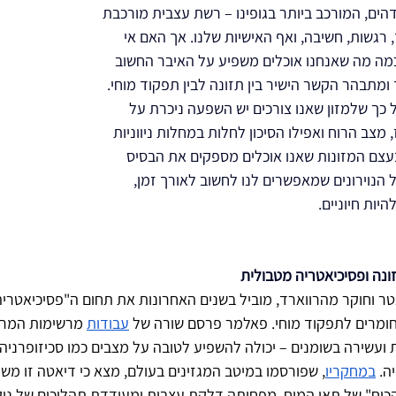
הים, המורכב ביותר בגופינו – רשת עצבית מורכבת 
, רגשות, חשיבה, ואף האישיות שלנו. אך האם אי 
מה מה שאנחנו אוכלים משפיע על האיבר החשוב 
ומתבהר הקשר הישיר בין תזונה לבין תפקוד מוחי. 
כך שלמזון שאנו צורכים יש השפעה ניכרת על 
ז, מצב הרוח ואפילו הסיכון לחלות במחלות ניווניות 
עצם המזונות שאנו אוכלים מספקים את הבסיס 
ל הנוירונים שמאפשרים לנו לחשוב לאורך זמן, 
יות חיוניים. 
נה ופסיכיאטריה מטבולית
ר וחוקר מהרווארד, מוביל בשנים האחרונות את תחום ה"פסיכיאטריה
חומרים לתפקוד מוחי. פאלמר פרסם שורה של 
עבודות
 מרשימות המרא
ועשירה בשומנים – יכולה להשפיע לטובה על מצבים כמו סכיזופרניה, 
ה. 
במחקריו
, שפורסמו במיטב המגזינים בעולם, מצא כי דיאטה זו מ
הכוח" של תאי המוח, מפחיתה דלקת עצבית ומעודדת תהליכים של ניקו