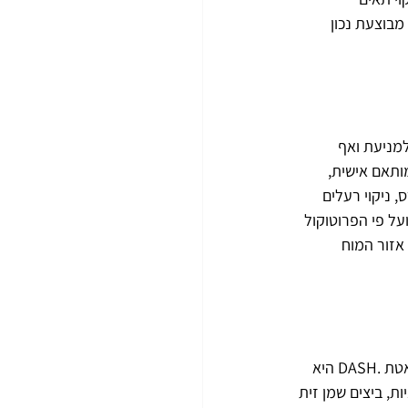
מבוצעת נכון 
וליסטית חדשנית למניעת ואף 
ותאם אישית, 
 ניקוי רעלים 
 2023 על 25 משתתפים במשך 9 חודשים ועל פי הפרוטוקול 
 – אזור המוח 
היא תזונה שפותחה במיוחד לשמירה על המוח, ומשלבת את עקרונות הדיאטה הים-תיכונית ודיאטת .DASH היא 
ות, ביצים שמן זית 