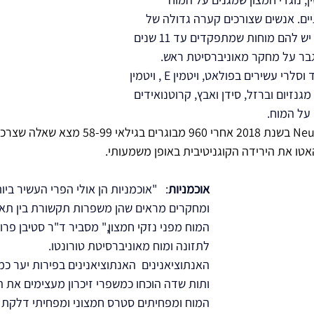
ים. אנשים שצורכים קערה גדולה של 
ירקות עליים כהים מדי יום יש להם מוחות שמתפקדים עד 11 שנים 
וגבר על מחקר מאוניברסיטת ראש.
עלים ירוקים כמו קייל, תרד וסלרי עשירים בפולאט, ויטמין E , ויטמין 
רלים כמו מגנזיום וברזל, סידן ואבץ, קרוטנואידים 
על המוח. 
האטו את הירידה הקוגניטיבית באופן משמעותי.
אוכמניות
:   "אוכמניות הן אולי הפרי העשיר ביות
ומחקרים מראים שהן משפרות תקשורת בין תאי 
המוח מפני נזקי חמצון," מסביר ד"ר סטיבן פרו
לתזונה ומוח מאוניברסיטת טורונטו.
האנתוציאנינים  האנתוציאנינים בפירות יער כמו
ותות שדה הוכחו כמשפרי זיכרון מעצימים את ה
המוח ומפחיתים סטרס חמצוני ומפחיתי דלקת 