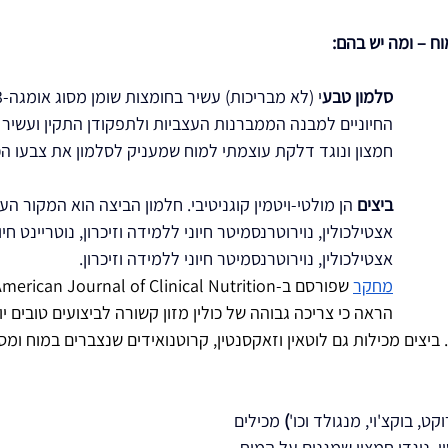
וח – ומה יש בהם:
סלמון טבע
החיוניים למבנה הממברנות העצביות ולתפקודן התקין ועשיר 
חמצון ונוגד דלקת עוצמתי למוח שמעניק לסלמון את צבעו הכ
ביצים
 הן מולטי-ויטמין קוגניטיבי. חלמון הביצה הוא המקור הע
אצטילכולין, נוירוטרנסמיטר חיוני ללמידה וזיכרון, נוטריינט חיו
אצטילכולין, נוירוטרנסמיטר חיוני ללמידה וזיכרון.
מחקר
הראה כי צריכה גבוהה של כולין מזון קשורה לביצועים טובים יו
. ביצים מכילות גם לוטאין וזאקסנטין, קרוטנואידים שנצברים במוח ומס
קט, בוקצ'וי, מנגולד וכו'
)
 מכילים 
ן, נוגדי חמצון שמגנים על המוח 