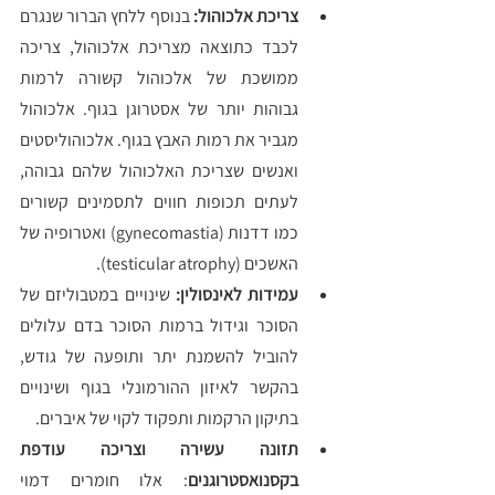
צריכת אלכוהול:
 בנוסף ללחץ הברור שנגרם 
לכבד כתוצאה מצריכת אלכוהול, צריכה 
ממושכת של אלכוהול קשורה לרמות 
גבוהות יותר של אסטרוגן בגוף. אלכוהול 
מגביר את רמות האבץ בגוף. אלכוהוליסטים 
ואנשים שצריכת האלכוהול שלהם גבוהה, 
לעתים תכופות חווים לתסמינים קשורים 
כמו דדנות (gynecomastia) ואטרופיה של 
האשכים (testicular atrophy). 
עמידות לאינסולין:
 שינויים במטבוליזם של 
הסוכר וגידול ברמות הסוכר בדם עלולים 
להוביל להשמנת יתר ותופעה של גודש, 
בהקשר לאיזון ההורמונלי בגוף ושינויים 
בתיקון הרקמות ותפקוד לקוי של איברים. 
תזונה עשירה וצריכה עודפת 
בקסנואסטרוגנים
: אלו חומרים דמוי 