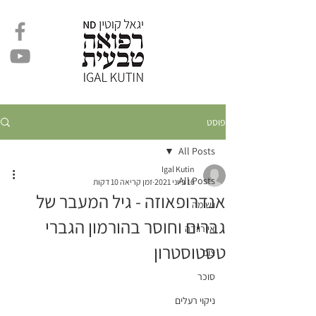
פוסט
All Posts
Igal Kutin
All Posts
16 ביוני 2021
זמן קריאה 10 דקות
אנדרופאוזה - גיל המעבר של
נשימה
גברים וחוסר בהורמון הגברי
איורוודה
טסטוסטרון
צום
סוכר
ניקוי רעלים