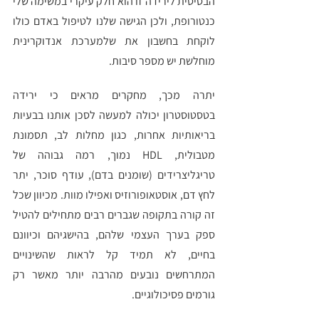
הבסיסית לירידה זו הוא חלק עיקרי במשימה שלי 
כנטורופת, ולכן הגישה שלנו לטיפול באדם כולו 
לוקחת בחשבון את שלמערכת אנדוקרינית 
מוחלשת יש מספר סיבות.
יתרה מכך, מחקרים מראים כי ירידה 
בטסטוסטרון יכולה למעשה לסכן אותנו בבעיות 
בריאותיות אחרות, כגון מחלות לב, תסמונת 
מטבולית, HDL נמוך, רמה גבוהה של 
טריגליצרידים (שומנים בדם), עודף סוכר, יתר 
לחץ דם, אוסטאופורוזיס ואפילו מוות. מכיוון שכל 
זה קורה בתקופה שגברים רבים מתחילים להטיל 
ספק בערך העצמי שלהם, בהישגיהם וכיוונם 
בחיים, לא תמיד קל לראות שהשינויים 
המתרחשים נובעים מהרבה יותר מאשר רק 
גורמים פסיכולוגיים. 