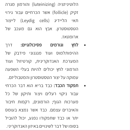
הלוטיניזציה (luteinizing) והורמון מגרה 
זקיק (follicle) אשר הכרחיים עבור גירוי 
תאי הליידיג (Leydig cells) לייצור 
הטסטוסטרון. אבץ הוא גם מעכב של 
ארומטאז.
לחץ וגורמים פסיכולוגיים:
 דרך 
ההיפותלמוס ועוד מנגנוני פידבק של 
המערכת האנדוקרינית, קורטיזול ועוד 
הורמוני לחץ יכולים להיות בעלי השפעה 
עמוקה על יצור הטסטוסטרון והמטבוליזם. 
תפקוד הכבד:
 כבד בריא הוא דבר הכרחי 
עבור ניקוי רעלים ויצור ותיקון של כל 
מערכות הגוף; הורמונים, רקמות חיבור  
והאיברים עצמם. כבד אשר נמצא בעומס 
יתר או כבד שתפקודו נפגע, יכול להוביל 
בסופו של דבר לשינויים באיזון האנדוקריני. 