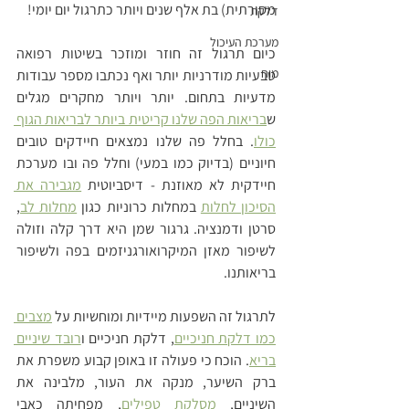
מסורתית) בת אלף שנים ויותר כתרגול יום יומי!
דלקת
מערכת העיכול
כיום תרגול זה חוזר ומוזכר בשיטות רפואה 
מוח
טבעיות מודרניות יותר ואף נכתבו מספר עבודות 
מדעיות בתחום. יותר ויותר מחקרים מגלים 
ש
בריאות הפה שלנו קריטית ביותר לבריאות הגוף 
כולו
. בחלל פה שלנו נמצאים חיידקים טובים 
חיוניים (בדיוק כמו במעי) וחלל פה ובו מערכת 
חיידקית לא מאוזנת - דיסביוטית 
מגבירה את 
הסיכון לחלות
 במחלות כרוניות כגון 
מחלות לב
, 
סרטן ודמנציה. גרגור שמן היא דרך קלה וזולה 
לשיפור מאזן המיקרואורגניזמים בפה ולשיפור 
בריאותנו.
לתרגול זה השפעות מיידיות ומוחשיות על 
מצבים 
כמו דלקת חניכיים
, דלקת חניכיים ו
רובד שיניים 
בריא
. הוכח כי פעולה זו באופן קבוע משפרת את 
ברק השיער, מנקה את העור, מלבינה את 
השיניים, 
מסלקת טפילים
, מפחיתה כאבי 