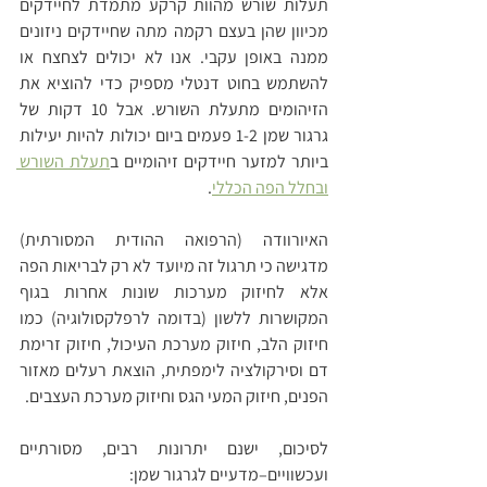
תעלות שורש מהוות קרקע מתמדת לחיידקים 
מכיוון שהן בעצם רקמה מתה שחיידקים ניזונים 
ממנה באופן עקבי. אנו לא יכולים לצחצח או 
להשתמש בחוט דנטלי מספיק כדי להוציא את 
הזיהומים מתעלת השורש. אבל 10 דקות של 
גרגור שמן 1-2 פעמים ביום יכולות להיות יעילות 
ביותר למזער חיידקים זיהומיים ב
תעלת השורש 
ובחלל הפה הכללי
.
האיורוודה (הרפואה ההודית המסורתית) 
מדגישה כי תרגול זה מיועד לא רק לבריאות הפה 
אלא לחיזוק מערכות שונות אחרות בגוף 
המקושרות ללשון (בדומה לרפלקסולוגיה) כמו 
חיזוק הלב, חיזוק מערכת העיכול, חיזוק זרימת 
דם וסירקולציה לימפתית, הוצאת רעלים מאזור 
הפנים, חיזוק המעי הגס וחיזוק מערכת העצבים.
לסיכום, ישנם יתרונות רבים, מסורתיים 
ועכשוויים–מדעיים לגרגור שמן: