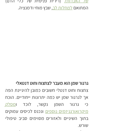
של האנדותל
 (רירית פנימית של כלי הדם) 
המתואם 
למחלות לב
, שבץ מוחי ודמנציה.
גרגור שמן הוא מעבר לצחצוח וחוט דנטאלי
צחצוח וחוט דנטלי חשובים כמובן להיגיינת הפה 
אך לגרגור שמן יש כמה יתרונות ייחודיים. הוכח 
כי גרגור השמן נקשר, לוכד ו
מסלק 
מיקרואורגניזמים נוספים
 ונכנס לכיסים עמוקים 
בתוך השיניים ולאזורים מסוימים סביב טיפולי 
שורש.