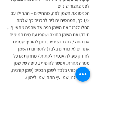
לפני צחצוח שיניים.
הכניסו את השמן לפה, מתחילים – התחילו עם 
1/2 כף, המנוסים יכולים להכניס כף שלמה.
החלו לגרגר את השמן בפה עד שהפה מתעייף... 
תירקו את השמן החוצה ושטפו עם מים חמימים 
את הפה / צחצחו שיניים. 
ניתן 
להוסיף שמנים 
אתריים (איכותיים בלבד) לתערובת השמן 
לחיזוק פעולה אנטי דלקתית / מחזקת או כל 
מטרה אחרת. אפשר להוסיף 1 טיפה של שמן 
אתרי איכותי בלבד לשמן הבסיס (שמן קורנית, 
שמן אורגנו, שמן עץ התה, שמן לימון).
חזרו על פעולה זו כל בוקר!
אפשר לעשות תרגול זה יותר בין 1-4 פעמים ביום 
ואפשר גם כמה פעמים בשבוע ולא כל יום.
נכון לחזור על התרגול במשך כ-10 ימים 
בשגרתיות בכדי לראות את ההשפעה הטובה!
בריאות
איזון
ניקוי רעלים
איורוודה
גרגור שמן
בריאות הפה