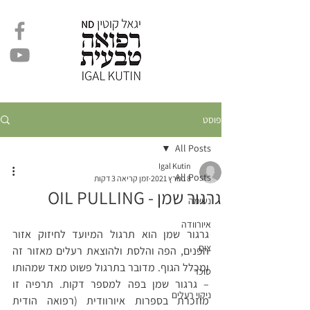
פוסט
All Posts
Igal Kutin
All Posts
8 במרץ 2021
זמן קריאה 3 דקות
גרגור שמן - OIL PULLING
נשימה
איורוודה
גרגור שמן הוא תרגול המיועד לחיזוק אזור 
צום
הפנים, הפה והלסת ולהוצאת רעלים מאזור זה 
ומכלל הגוף. מדובר בתרגול פשוט מאד שמהותו 
סוכר
– גרגור שמן בפה למספר דקות. תרפיה זו 
ניקוי רעלים
מוזכרת בספרות איורוודית (רפואה הודית 