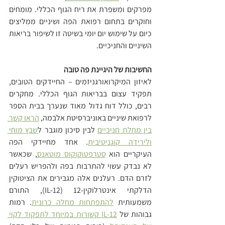
מפרקים ומשפרת את ריח הגוף הכללי. מומחים 
וחוקרים בתחום רפואת הפה ושיניים ממליצים 
כיום על שימוש יום יומי בשיטה זו לשיפור בריאות 
השיניים והחניכיים.
החשיבות של היגיינת פה טובה
לאיזון המיקרואורגניזמים – החיידקים הטובים, 
תפקיד עצום בבריאות הגוף הכללי. מחקרים 
רבים, כולל דוח גדול מאוד שנערך בבית הספר 
לרפואת שיניים באוניברסיטת אלבמה, 
הראו קשר 
בין מחלת חניכיים
 לבין סיכון מוגבר ל
שבץ מוחי 
ולירידה קוגניטיבית
. אחד מחיידקי הפה 
העיקריים הוא 
סטרפטוקוקוס מוטאנס
, שכאשר 
לא נבדק עשוי להתרבות בפה ולהפריש רעלים 
לזרם הדם. רעלנים אלה מגבירים את הציטוקין 
הדלקתי אינטרלוקין-12 (IL-12), התורם 
משמעותית 
להתפתחות מחלה כרונית
. רמות 
גבוהות של 
IL-12 קשורות במיוחד לתפקוד לקוי 