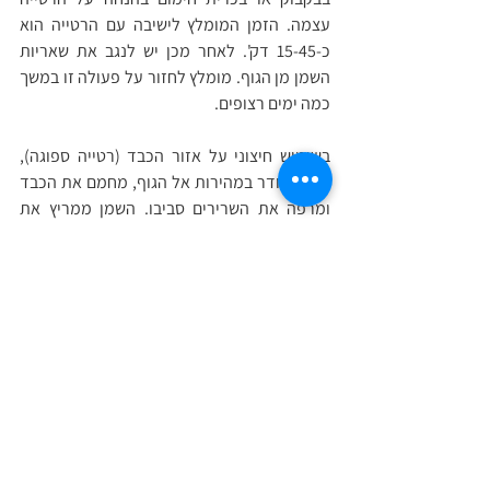
עצמה. הזמן המומלץ לישיבה עם הרטייה הוא 
כ-15-45 דק'. לאחר מכן יש לנגב את שאריות 
השמן מן הגוף. מומלץ לחזור על פעולה זו במשך 
כמה ימים רצופים.
בשימוש חיצוני על אזור הכבד (רטייה ספוגה), 
השמן חודר במהירות אל הגוף, מחמם את הכבד 
ומרפה את השרירים סביבו. השמן ממריץ את 
זרימת הדם והלימפה באזור ומגביר את פעילות 
הכבד ליצור מרה ושאר אנזימים. שמן הקיק 
מרחיב את צינורות המרה אשר בכבד וכיס המרה 
ובכך מאפשר פינוי וניקוז יעילים של רעלים 
ועודפי מרה מן הכבד. השמן ממריץ את רקמת 
הכבד לייצר עוד ועוד מרה ואנזימים המייעלים 
את הניקוי.
חימום הרטייה מייעל את הפעולה, בהרפיית 
השריר והמרצת הכבד, המרצת חילוף החומרים 