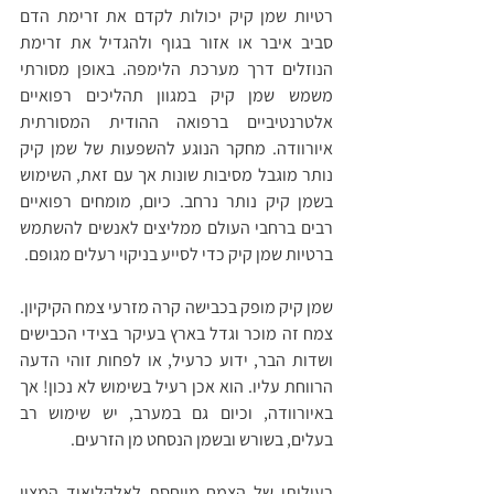
רטיות שמן קיק יכולות לקדם את זרימת הדם 
סביב איבר או אזור בגוף ולהגדיל את זרימת 
הנוזלים דרך מערכת הלימפה. באופן מסורתי 
משמש שמן קיק במגוון תהליכים רפואיים 
אלטרנטיביים ברפואה ההודית המסורתית 
איורוודה. מחקר הנוגע להשפעות של שמן קיק 
נותר מוגבל מסיבות שונות אך עם זאת, השימוש 
בשמן קיק נותר נרחב. כיום, מומחים רפואיים 
רבים ברחבי העולם ממליצים לאנשים להשתמש 
ברטיות שמן קיק כדי לסייע בניקוי רעלים מגופם.
שמן קיק מופק בכבישה קרה מזרעי צמח הקיקיון. 
צמח זה מוכר וגדל בארץ בעיקר בצידי הכבישים 
ושדות הבר, ידוע כרעיל, או לפחות זוהי הדעה 
הרווחת עליו. הוא אכן רעיל בשימוש לא נכון! אך 
באיורוודה, וכיום גם במערב, יש שימוש רב 
בעלים, בשורש ובשמן הנסחט מן הזרעים.
רעילותו של הצמח מיוחסת לאלקלואיד המצוי 