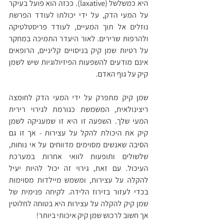
היא כמשלשל (laxative). ככזה הוא פועל בעיקר 
על המעי הדק, על ידי יכולתו לעודד הפרשת 
נוזלים אל תוך המעיים, לעודד פריסטלטיקה 
ולהרפות שרירים. לאור היעדר התמיכה במחקר 
על רטיות שמן קיק בניסויים קליניים, הרופאים 
אינם מודעים להשפעות הפיזיולוגיות שיש לשמן 
קיק על גוף האדם. 
שמן קיק מתפרק על ידי המעי הדק לחומצה 
ריצינולאית, המשמשת כגורמת לגירוי רירית 
המעי שלך. השפעה זו היא זו שמעניקה לשמן 
קיק את היכולת להקל על עצירות - אך זו גם 
הסיבה שאנשים מסוימים מדווחים על אי נוחות, 
שלשולים ותופעות לוואי אחרות במערכת 
העיכול. עם זאת, גירוי זה יכול להיות יעיל 
להקלה על עצירות, ומשמש מיילדות מסוימות 
בכדי לעזור בזירוז הלידה. לקיחה פנימית של 
שמן קיק להקלה על עצירות היא בטוחה לחלוטין 
אך חשוב לרכוש שמן קיק איכותי ביותר!