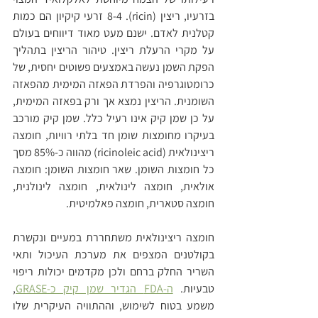
בזרעיו, ריצין (ricin). 8-4 זרעי קיקיון הם כמות 
קטלנית לאדם. ישנם מעט מאוד דיווחים בעולם 
על מקרי הרעלת ריצין. טיהור הריצין בתהליך 
הפקת השמן נעשה באמצעים פשוטים יחסית, של 
כרומטוגרפיה והפרדת הפאזה המימית מהפאזה 
השומנית. הריצין נמצא אך ורק בפאזה המימית, 
על כן שמן קיק אינו רעיל כלל. שמן קיק מורכב 
בעיקרו מחומצות שומן חד בלתי רוויות, חומצה 
ריצינולאית (ricinoleic acid) מהווה כ-85% מסך 
כל חומצות השומן. שאר חומצות השומן: חומצה 
אולאית, חומצה לינולאית, חומצה לינולנית, 
חומצה סטארית, חומצה פאלמיטית.
חומצה ריצינולאית משתחררת במעיים ונקשרת 
בקולטנים המצפים את מערכת העיכול ותאי 
השריר החלק ברחם ולכן מקדמים יכולות ריפוי 
טבעיות. 
ה-FDA הגדיר שמן קיק כ-GRASE
, 
משמע בטוח לשימוש, וההתוויה העיקרית שלו 