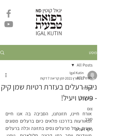
פוסט
All Posts
Igal Kutin
All Posts
11 במרץ 2021
זמן קריאה 7 דקות
ניקוי רעלים בעזרת רטיות שמן קיק
נשימה
- פשוט ויעיל!
איורוודה
צום
אורח חיינו, תזונתנו, הסביבה בה אנו חיים 
סוכר
ומאורעות בדרכנו מלאים כיום ברעלים מסוגים 
שונים, החל מרעלים גסים בתזונה וכלה ברעלים 
ניקוי רעלים
מעודנים יותר כמו קרינה סלולארית. גופנו, 