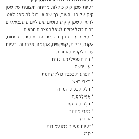
רטיות שמן קיק כוללות מריחה חיצונית של שמן 
קיק על פני העור, כך שהוא יכול להיספג לאט. 
לרטיות שמן קיק שימושים טיפוליים פוטנציאליים 
רבים כולל יכולת לטפל במצבים הבאים: 
* מצבי עור כגון זיהומים פטרייתיים, פריחות, 
אקנה, יבלות, קשקשים, אקזמה, אלרגיות ובעיות 
עור דלקתיות אחרות
* זיהום טפילי כגון גזזת
* עין יבשה
* הפרעות בכבד כולל שחמת
* כאבי ראש
* דלקת בכיס המרה
* אֶפִּילֶפּסִיָה
* דַלֶקֶת פּרָקִים
* כאבי מחזור
* איידס
*בעיות מעיים כמו עצירות
* סרטן