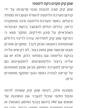
שמן קיק מקדם ניקוז לימפטי
שמן קיק מציג תכונות אנטי סרטניות על ידי 
קידום מערכת הלימפה להסרת הצטברות פסולת 
ורעלים. כאשר מערכת הלימפה אינה מתפקדת 
כראוי, נוזלים יכולים להצטבר ברשת הצינורות 
האחראיים על סינון חיידקים. מחקר מצא כי 
הזרקת שמן קיק לחולדות עזרה לדיכוי גידולים 
שהתפתחו כתוצאה מנזק לכבד. מחקרים אחרים 
מצאו שכאשר שמן נספג בעור, לא רק שיש עלייה 
בניקוז הלימפה וגם במחזור הדם, אלא יש גם 
עלייה בייצור הלימפוציטים. לימפוציטים הם 
קריטיים למערכת החיסון מכיוון שהם מאותתים 
על קריאה לעזרה כאשר הגוף מותקף מחומרים 
זרים. 
מסיבות אלה, רטיות שמן קיק עשויות להיות 
טיפול חלופי שיכול להגביר את החסינות של 
אנשים עם HIV (זיהום בנגיף החיסון האנושי) או 
איידס (תסמונת מחסור חיסוני נרכש). יתכן גם 