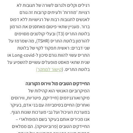
רגילים וקלים ולגרום לשורה של תגובות לא 
רצויות 'מוזרות' ולעיתים קרובות זה גורם 
לאנשים לתגובות רבות של רגישויות ללא דפוס 
ברור. מעניין שתאי פיטום מאחסנים את הורמון 
בלוטת התריס (T3) ובעלי קולטנים מסוימים 
להורמון בלוטת התריס (TSHR), מה שמרמז על 
שני דברים: ראשית תפקוד לקוי של בלוטת 
התריס עשוי להוות גורם סיכון ל-Long-covid או 
שנית שתאי מאסט מופעלים עשויים להשפיע על 
בלוטת התריס. (
קישור למחקר)
החיידקים הטובים מול ווירוס הקורונה
המיקרוביום האנושי הוא קהילות של 
מיקרואורגניזמים (חיידיקם, פיטריות, ווירוסים 
ואחרים) החיים בסימביוזה עם בני אדם, בעיקר 
במערכת העיכול ועל גבי מערכות שונות הגוף. 
אנו מכירים אותם בעיקר בשם הפופולארי – 
החיידקים הטובים (פרוביוטיקה). הם ממלאים 