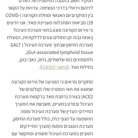
תפקיד חשוב בתגובה החיסונית של האדם 
לזיהום ויראלי בדרכי הנשימה. עדויות על הקשר 
בין המיקרוביום האנושי ומחלת הקורונה (COVID-
19) מביאות הסתכלות מעניינת מאד. אנו יודעים 
כי ווירוס הקורונה פוגע בתאי מערכת העיכול 
באחוז גבוה מן החולים וגורם לדלקתיות, הפעלת 
מערכת החיסון שבתוך מערכת העיכול (GALT 
(Gut-associated lymphoid tissue,  
ולתסמינים כמו שלשולים, גזים, כאבי בטן, 
בחילות ועוד. (
קישור למחקר
).
מחקרים מראים כי הפגיעה של ווירוס הקורונה 
שמוצא את תאי המטרה שלו (קולטנים של 
ACE2) בצורה נרחבת מאד ברקמות מערכת 
העיכול ובפרט במעיים, משבשת את המערך 
החיידקי העדין של מערכת העיכול ומפה 
ההשפעה על הגוף כולו, כולל מערכת החיסון, 
מערכת העצבים והמוח (מערך החיידקים 
הטובים במערכת העיכול משפיע ומתקשר עם 