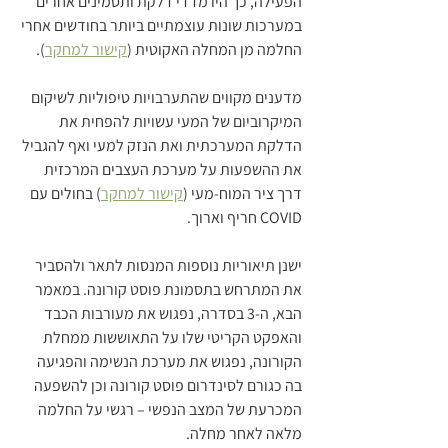
הפעילה, כך היו מדדי דלקת ותסמינים אחרים 
במערכות שונות עוצמתיים ביותר בחודשים אחרי 
החלמה מן המחלה האקוטית (
קישור למחקר
).
מדענים מקווים שהתערבויות טיפוליות לשיקום 
המיקרוביום של המעי עשויות להפחית את 
הדלקת המערכתית ואת הנזק למעי ואף להגביל 
את ההשפעות על מערכת העצבים המרכזית 
דרך ציר המוח-מעי (
קישור למחקר
) בחולים עם 
COVID חריף וארוך.
ישנן תיאוריות נוספות המנסות לתאר ולהסביר 
את המתרחש בתסמונת פוסט קורונה. במאמר 
הבא, ה-3 בסדרה, נפגוש את מעורבות הכבד 
והאפקט הקריטי שלו על התאוששות ממחלת 
הקורונה, נפגוש את מערכת הנשימה והפגיעה 
בה כגורם לסינדרום פוסט קורונה וכן להשפעה 
המכרעת של המצב הנפשי – רגשי על החלמה 
מלאה לאחר מחלה.