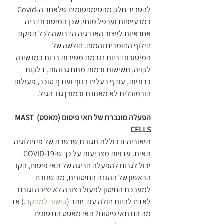
להסביר חלק מהסימפטומים שלאחר ה-Covid 
כמו עייפות וערפל מוחי, שכן המיטוכונדריה 
אחראיות לייצור האנרגיה הדרושה לכל תפקוד 
חילוף החומרים והמוח. חולשה של 
המיטוכונדריות נגרמת מסיבות רבות כמו שינה 
לקויה, תשישות ורמות מתח גבוהות, דלקות 
כרוניות, עודף רעלים בגוף ועודף סוכר, פעילות 
הורמונלית לא מאוזנת וכמובן גם  הגיל.
הפעלה מוגברת של תאי פיטום (מאסט) MAST 
CELLS 
תיאוריה זו כוללת תגובת שרשרת של פיזיולוגיה 
תאית. עדויות מצביעות על כך ש-COVID-19 
יכול לגרום להפעלה חריגה של תאי פיטום, הקו 
הראשון של ההגנה החיסונית, מה שגורם 
למערכת החיסון לפעול בצורה לא יציבה וגורם 
לאדם להיות חולה עוד יותר (
קישור למחקר
.) אז 
מה הם תאי פיטום? תאי מאסט הם סוגים 