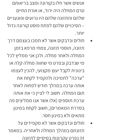
אנשים אשר חלו בקורונה ומצב בריאותם 
טרם המחלה היה ירוד, או אורח החיים 
שלהם והתזונה שלהם היו גרועים ופוגעניים 
– הסיכויים שלהם לפתח פוסט קורונה גדול 
יותר.
חולים ונדבקים אשר לא תמכו בעצמם דרך 
תזונה, תוספי תזונה, צמחי מרפא בזמן 
המחלה ולאחר מחלה. ולכן אני ממליץ לכל 
מי שנדבק ובפרט מי שחווה מחלה קלה או 
בינונית לקבל יעוץ מקצועי, להכין לעצמו 
"ערכה" לתמיכה ולהקפיד לקחת את 
אותה ערכה במהלך חודש לפחות לאחר 
תום המחלה. חשוב לי לציין כי את אותה 
ערכת תוספים (אלו אשר אנו ממליצים פה 
בסדרת המאמרים), חשוב לקחת במינון 
מתאים ולא במינון חסר.
חולים ונדבקים אשר לא מקפידים על 
תזונתם במהלך המחלה ולאחריה. במאמר 
זה נפרט עקרונות בסיסיים לתזונה 