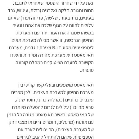
זאת על ידי שחרור היסטמין שאחראי לתגובת 
החום ותגובת דלקת ואלרגיה (נזלת, עיטוש, גרד 
בעיניים, גרד בעור , שלשול, פריחה ועוד) שאתם 
עלולים לחוות על הגוף שלכם אם אתם נוגעים 
במשהו שמגרה את העור. יחד עם המערכת 
החיסון הנרכשת, זו אשר מכילה מערכת תאים 
לימפוציטים מסוג T ו-B ויצירת נוגדנים, מערכת 
תאי מאסט היא מערכת מהירה ומיידית והיא זו 
הקשורה לסערת הציטוקנים במחלת קורונה 
סוערת. 
תאי מאסט מושפעים ובעלי קשר קריטי בין 
מערכת החיסון למערכת העצבים. ולכן מצבים 
עיצביים כרוניים (כמו לחץ כרוני, חוסר שינה, 
טראומה וכו') עלולים לגרום להפעלה מיותרת 
של תאי מאסט. כאשר תא מאסט מגורה כל הזמן 
עם אותות (מרעלים, חומרים זרים או מצבי דחק 
של מערכת העצבים), הם יכולים לאבד את 
הספציפיות שלהם ולהתחיל להגיב לגירויים 