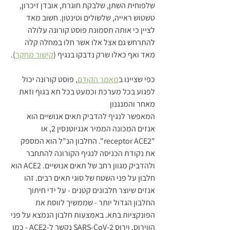
שלפוחית השתן, שלבקת חוגרת, אובדן זיכרון, 
טשטוש ראייה, שלשולים וטינטון. חשוב מאד 
לציין כי אותה תסמונת פוסט קורונה עלולה 
להתרחש גם אצל אלו אשר חלו במחלה קלה 
מאד ואף כאלו שרק נדבקו בנגיף (
קישור מחקר
).
כפי שציינו ב
מאמר הקודם
, פוסט קורונה יכול 
לפגוע בכל מערכת וכמעט בכל תא בגוף וזאת 
מאחר והמנגנון 
המאפשר לנגיף להדביק תאים אנושיים הוא 
אנזים המכונה הממיר אנגיוטנסין 2, או 
"receptor ACE2". החלבון הנ"ל הוא המספק 
את נקודת הכניסה לנגיף הקורונה להתחבר 
ולהדביק מגוון רחב של תאים אנושיים. ACE2 הוא 
חלבון על פני השטח של סוגי תאים רבים. זהו 
אנזים שיוצר חלבונים קטנים - על ידי חיתוך 
החלבון הגדול יותר - שממשיך לווסת את 
הפונקציות בתא. באמצעות חלבון הנמצא על פני 
הווירוס, וירוס SARS-CoV-2 נקשר ל-ACE2 - כמו 