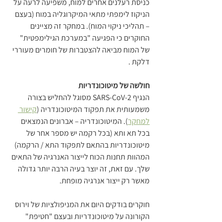
כניסת רעלנים אחרים למוח, משפיעה לרעה על 
הניקוז לימפתי מתאי המיקרוגליה במוח (בעצם 
– תהליכי ניקוי המוח). במחקר זה מציינים 
החוקרים כי הפגיעה "במערכת הגילימפטית" 
של המוח מביאה להצטברות של חומרים מעוררי 
דלקת .
חולשה של מיטוכונדריות
הנגיף SARS-CoV-2 מסוגל להחליש בצורה 
משמעותית את תפקוד המיטוכונדריה (
קישור 
למחקר
). המיטוכונדריה – אברונים הנמצאים 
בכל תא ותא (בכל רקמה יש מספר אחר של 
מיטוכונדריות בהתאם לתפקוד התא / הרקמה) 
המהוות תחנות הכוח לייצור האנרגיה של התאים 
שלך. עם זאת, זה יוצר בעיה הרבה יותר גדולה 
מאשר רק ייצור אנרגיה מופחת.
חוקרים בודקים היום את המניפולציות של וירוס 
הקורונה על מיטוכונדריות ובעצם "חטיפת" 