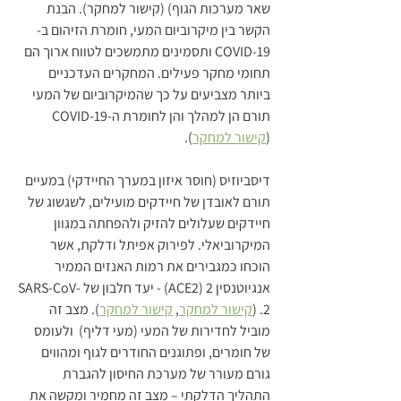
שאר מערכות הגוף) (קישור למחקר). הבנת 
הקשר בין מיקרוביום המעי, חומרת הזיהום ב-
COVID-19 ותסמינים מתמשכים לטווח ארוך הם 
תחומי מחקר פעילים. המחקרים העדכניים 
ביותר מצביעים על כך שהמיקרוביום של המעי 
תורם הן למהלך והן לחומרת ה-COVID-19 
(
קישור למחקר
).
דיסביוזיס (חוסר איזון במערך החיידקי) במעיים 
תורם לאובדן של חיידקים מועילים, לשגשוג של 
חיידקים שעלולים להזיק ולהפחתה במגוון 
המיקרוביאלי. לפירוק אפיתל ודלקת, אשר 
הוכחו כמגבירים את רמות האנזים הממיר 
אנגיוטנסין 2 (ACE2) - יעד חלבון של SARS-CoV-
2. (
קישור למחקר
, 
קישור למחקר
). מצב זה 
מוביל לחדירות של המעי (מעי דליף)  ולעומס 
של חומרים, ופתוגנים החודרים לגוף ומהווים 
גורם מעורר של מערכת החיסון להגברת 
התהליך הדלקתי – מצב זה מחמיר ומקשה את 