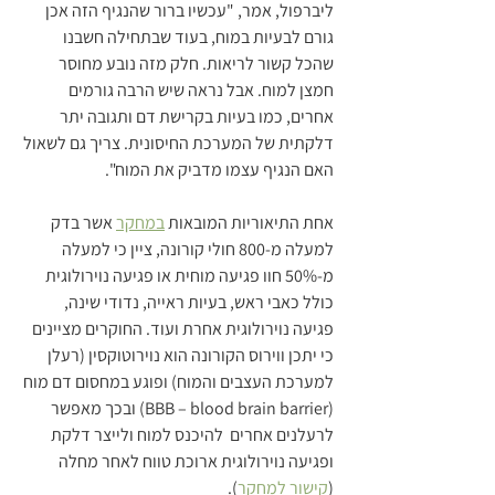
ליברפול, אמר, "עכשיו ברור שהנגיף הזה אכן 
גורם לבעיות במוח, בעוד שבתחילה חשבנו 
שהכל קשור לריאות. חלק מזה נובע מחוסר 
חמצן למוח. אבל נראה שיש הרבה גורמים 
אחרים, כמו בעיות בקרישת דם ותגובה יתר 
דלקתית של המערכת החיסונית. צריך גם לשאול 
האם הנגיף עצמו מדביק את המוח".
אחת התיאוריות המובאות 
במחקר
 אשר בדק 
למעלה מ-800 חולי קורונה, ציין כי למעלה 
מ-50% חוו פגיעה מוחית או פגיעה נוירולוגית 
כולל כאבי ראש, בעיות ראייה, נדודי שינה, 
פגיעה נוירולוגית אחרת ועוד. החוקרים מציינים 
כי יתכן ווירוס הקורונה הוא נוירוטוקסין (רעלן 
למערכת העצבים והמוח) ופוגע במחסום דם מוח 
(BBB – blood brain barrier) ובכך מאפשר 
לרעלנים אחרים  להיכנס למוח ולייצר דלקת 
ופגיעה נוירולוגית ארוכת טווח לאחר מחלה 
(
קישור למחקר
).