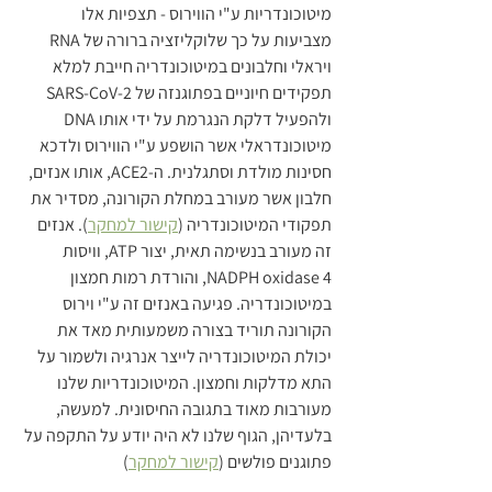
מיטוכונדריות ע"י הווירוס - תצפיות אלו 
מצביעות על כך שלוקליזציה ברורה של RNA 
ויראלי וחלבונים במיטוכונדריה חייבת למלא 
תפקידים חיוניים בפתוגנזה של SARS-CoV-2 
ולהפעיל דלקת הנגרמת על ידי אותו DNA 
מיטוכונדראלי אשר הושפע ע"י הווירוס ולדכא 
חסינות מולדת וסתגלנית. ה-ACE2, אותו אנזים, 
חלבון אשר מעורב במחלת הקורונה, מסדיר את 
תפקודי המיטוכונדריה (
קישור למחקר
). אנזים 
זה מעורב בנשימה תאית, יצור ATP, וויסות 
NADPH oxidase 4, והורדת רמות חמצון 
במיטוכונדריה. פגיעה באנזים זה ע"י וירוס 
הקורונה תוריד בצורה משמעותית מאד את 
יכולת המיטוכונדריה לייצר אנרגיה ולשמור על 
התא מדלקות וחמצון. המיטוכונדריות שלנו 
מעורבות מאוד בתגובה החיסונית. למעשה, 
בלעדיהן, הגוף שלנו לא היה יודע על התקפה על 
פתוגנים פולשים (
קישור למחקר
)