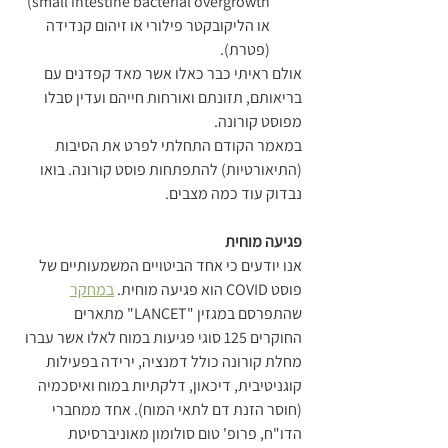
small intestine bacterial overgrowth)  
או הליקובקטר פילורי או זיהום קנדידה 
(פטרת).
אולם ראיתי כבר כאלו אשר מאד קפדנים עם 
בריאותם, תזונתם ואורחות חייהם ועדין סבלו 
מפוסט קורונה.
במאמר הקודם התחלתי לפרט את הסיבות 
(התיאורטיות) להתפתחות פוסט קורונה. בואו 
נבדוק עוד כמה מצבים.
פגיעה מוחית
אנו יודעים כי אחד הביטויים המשמעותיים של 
פוסט COVID הוא פגיעה מוחית. 
במחקר
שהתפרסם במגזין "LANCET" מתארים 
החוקרים 125 סוגי פגיעות במוח לאלו אשר עברו 
מחלת קורונה כולל דמנציה, ירידה בפעילות 
קוגניטיבית, דיכאון, דלקתיות במוח ואיסכמיה 
(חוסר הזנת דם לתאי המוח). אחד ממחברי 
הדו"ח, פרופ' טום סולומון מאוניברסיטת 