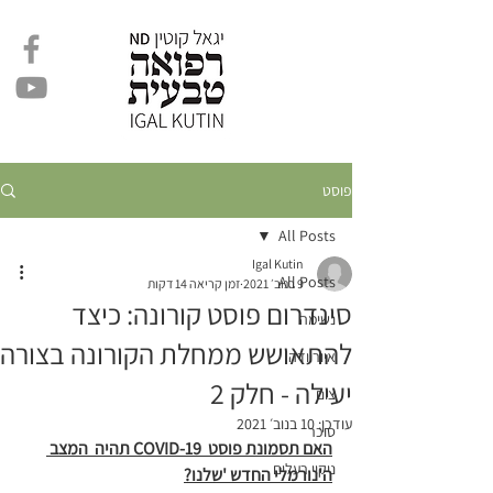
פוסט
All Posts
Igal Kutin
All Posts
9 בנוב׳ 2021
זמן קריאה 14 דקות
סינדרום פוסט קורונה: כיצד
נשימה
להתאושש ממחלת הקורונה בצורה
איורוודה
יעילה - חלק 2
צום
עודכן:
10 בנוב׳ 2021
סוכר
האם תסמונת פוסט  COVID-19 תהיה  המצב 
ניקוי רעלים
ה'נורמלי החדש 'שלנו?