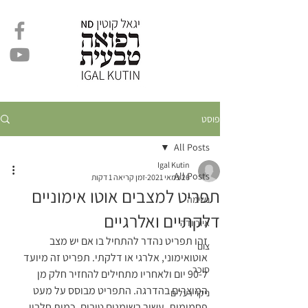
פוסט
All Posts
Igal Kutin
All Posts
26 במאי 2021
זמן קריאה 1 דקות
תפריט למצבים אוטו אימוניים
נשימה
דלקתיים ואלרגיים
איורוודה
זהו תפריט נהדר להתחיל בו אם יש מצב 
צום
אוטואימוני, אלרגי או דלקתי. תפריט זה מיועד 
סוכר
ל-90 יום ולאחריו מתחילים להחזיר חלק מן 
המוצרים בהדרגה. התפריט מבוסס על מעט 
ניקוי רעלים
פחמימות, עשיר בשומנים טובים, כמות חלבון 