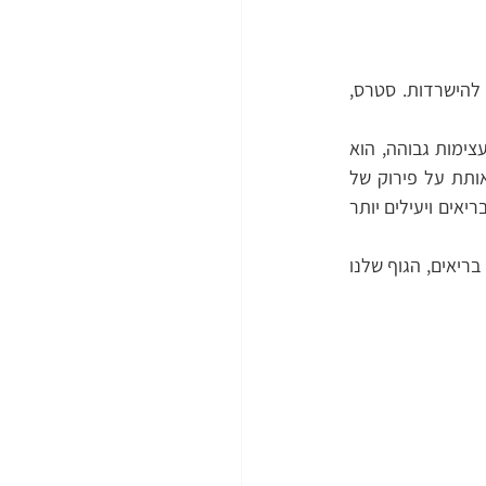
אז איך סטרס תאי מניע אוטופגיה? הגוף שלנו שואף כל הזמן להומאוסטזיס או איזון פיזיולוגי להישרדות. סטרס, 
כאשר הגוף שלנו חשוף לגורמי לחץ תאיים, כגון מניעת נוטריינטים בצום, או פעילות גופנית בעצימות גבוהה, הוא 
זקוק לדלק כדי לייצר את האנרגיה הדרושה על מנת לשרוד. כדי להשיג זאת, הגוף שלנו מאותת על פירוק של 
תאים ואברונים תאיים ישנים ופחות יעילים, מה שמאפשר ליצור מקום ליצירה של תאים חדשים, בריאים ויעילים יותר 
כתוצאה מכך, אוטופגיה עוזרת לגוף שלנו לתפקד טוב יותר. בעזרת מיטוכונדריה חדשים ותאים בריאים, הגוף שלנו 