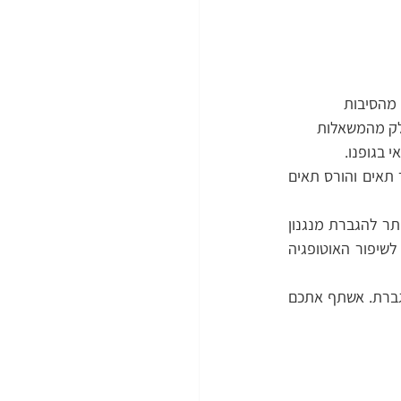
מהסיבות 
חלק מהמשאלות 
 בגופנו.
אוטופגיה הוא המנגנון הטבעי של הגוף שלנו לניקוי רעלים. דרך מנגנון זה, הגוף שלנו ממחזר תאים והורס תאים 
בעוד שצום, פעילות גופנית בצום ואכילת תזונה דלת פחמימות הן שלוש מהדרכים החזקות ביותר להגברת מנגנון 
האוטופגיה, אנחנו לא יכולים לשכוח את החשיבות של צמחי מרפא ותרכובות אנטי דלקתיות לשיפור האוטופגיה 
במאמר זה תלמדו מהו אוטופגיה, מהם היתרונות שלו וכוחו של הצום בכל הנוגע לאטופגיה מוגברת. אשתף אתכם 