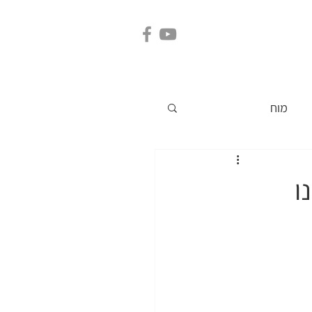
קשר
ארועים
מוח
ו