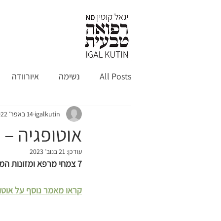
קצת עלי
א
All Posts
נשימה
איורוודה
igalkutin
14 באפר׳ 2022
אוטופגיה – מ
עודכן:
21 בנוב׳ 2023
7 צמחי מרפא ומזונות המשפרים את מנגנון האוטופגיה והריפוי התאי
קראו מאמר נוסף על אוטופ