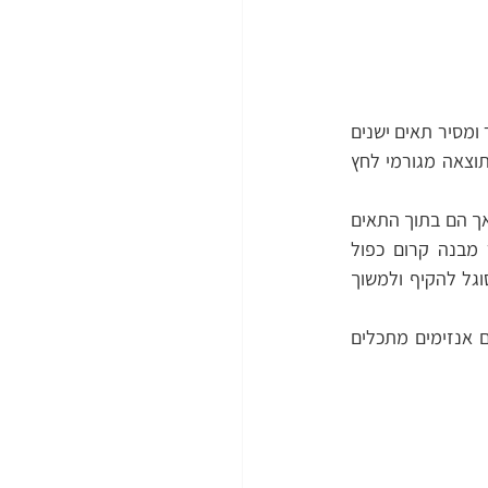
אוטופגיה היא חלק חיוני מהמערכת החיסונית שלנו. זהו תהליך שקורה כאשר הגוף שלנו ממחזר ומסיר תאים ישנים 
או עודפים / פסולת תאית שאינם מועילים או עלולים להזיק לבריאותנו. אוטופגיה מתרחשת כתוצאה מגורמי לחץ 
בתוך כל אחד מהתאים שלנו, ישנם מגוון רחב של אברונים. האברונים משמשים כאברים בגופנו אך הם בתוך התאים 
שלנו. כאשר התאים נחשפים לגורמי הלחץ שהזכרנו קודם (צום, שינוי טמפ' וכו'), זה יוצר מבנה קרום כפול 
("phagophore"). לקרום זה יש רמה גבוהה של גמישות. ככל שהוא מתרחב יותר, כך הוא מסוגל להקיף ולמשוך 
ברגע שהקרום מקיף וסוגר אותם, הוא לוקח אותם לליזוזומים, שהם אברונים ייחודיים המכילים אנזימים מתכלים 