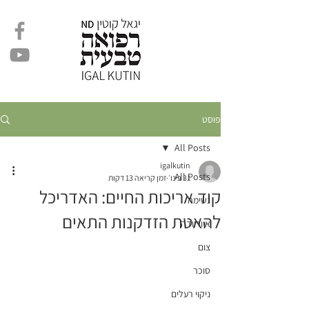
פוסט
All Posts
igalkutin
All Posts
31 בינו׳
זמן קריאה 13 דקות
קוד אריכות החיים: האדריכל
נשימה
להאטת הזדקנות התאים
איורוודה
צום
סוכר
ניקוי רעלים