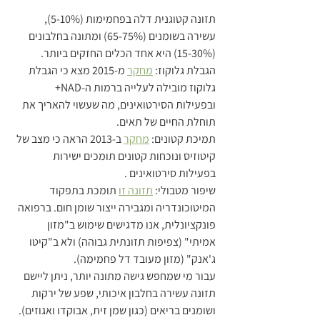
תזונה קטוגנית דלה בפחמימות (5-10%), 
עשירה בשומנים (65-75%) ומתונה בחלבונים 
(15-30%) היא אחד הכלים החזקים ביותר.
הגבלת גלוקוז: 
מחקר
 מ-2015 מצא כי הגבלת 
גלוקוז מובילה לעלייה ברמות ה-NAD+ 
ובפעילות הסירטואינים, מה שעשוי להאריך את 
תוחלת החיים של תאים.
תמיכת קטונים: 
מחקר
 ב-2013 הראה כי מצב של 
קיטוזיס ונוכחות קטונים תומכים ישירות 
בפעילות סירטואינים .
שיפור מטבולי: 
תזונה זו
 תומכת בתפקוד 
המיטוכונדריה ומגבירה ייצור שומן חום. ברפואה 
פונקציונלית, אנו מדגישים שימוש ב"מזון 
אמיתי" (צפיפות תזונתית גבוהה) ולא ב"קיטו 
ג'אנק" (מזון מעובד דל פחמימה).
עבור מי שמחפש גישה מתונה יותר, ניתן ליישם 
תזונה עשירה בחלבון איכותי, שפע של ירקות 
ושומנים בריאים (כגון שמן זית, אבוקדו ואגוזים). 