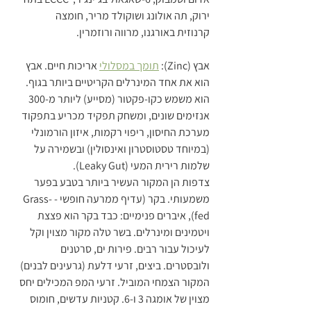
ירוק, תה אולונג ושוקולד מריר, חומצה 
קרנוזית באורגנו, מרווה ורוזמרין.
אבץ (Zinc): 
תומך במסלולי
 אריכות חיים. אבץ 
הוא את אחד המינרלים הקריטיים ביותר בגוף. 
הוא משמש כקו-פקטור (מסייע) ליותר מ-300 
אנזימים שונים, ומשחק תפקיד מכריע בתפקוד 
מערכת החיסון, ריפוי רקמות, איזון הורמונלי 
(במיוחד טסטוסטרון ואינסולין) ובשמירה על 
שלמות רירית המעי (Leaky Gut).
צדפות הן המקור העשיר ביותר בטבע בפער 
משמעותי. בקר (עדיף ממרעה חופשי - Grass-
fed), איברים פנימיים: כבד בקר הוא פצצת 
ויטמינים ומינרלים. בשר טלה מקור מצוין וקל 
לעיכול עבור רבים. פירות ים, סרטנים 
ולובסטרים. ביצים, זרעי דלעת (גרעינים לבנים) 
המקור הצמחי המוביל. זרעי המפ המכילים יחס 
מצוין של אומגה 3 ו-6. קטניות עדשים, חומוס 