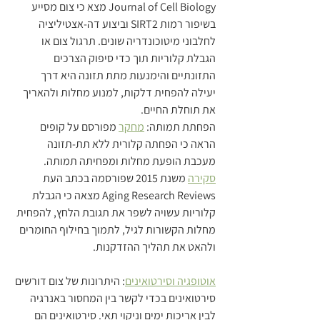
Journal of Cell Biology מצא כי צום מסייע 
בשיפור רמות SIRT2 וביצוע דה-אצטיליציה 
לחלבוני מיטוכונדריה שונים. תרגול צום או 
הגבלת קלוריות תוך כדי סיפוק הצרכים 
התזונתיים והימנעות מתת תזונה היא דרך 
יעילה להפחית דלקות, למנוע מחלות ולהאריך 
את תוחלת החיים.
הפחתת תמותה: 
מחקר
 מפורסם על קופים 
הראה כי הפחתה קלורית ללא תת-תזונה 
מעכבת הופעת מחלות ומפחיתה תמותה.  
סקירה
 משנת 2015 שפורסמה בכתב העת 
Aging Research Reviews מצאה כי הגבלת 
קלוריות עשויה לשפר את תגובת הלחץ, להפחית 
מחלות הקשורות לגיל, לתמוך בחילוף החומרים 
ולהאט את תהליך ההזדקנות.
אוטופגיה וסירטואינים
: היתרונות של צום דורשים 
סירטואינים בכדי לקשר בין המחסור באנרגיה 
לבין אריכות ימים וניקוי תאי. סירטואינים הם 