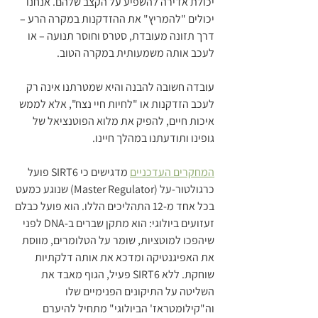
יכולת אדירה להשפיע על הקצב שלהם. אנחנו 
יכולים "להמריץ" את ההזדקנות במקרה הרע – 
דרך תזונה מעובדת, סטרס וחוסר תנועה – או 
לעכב אותה משמעותית במקרה הטוב.
עובדה חשובה להבנה והיא שמטרתנו אינה רק 
לעכב הזדקנות או "לחיות חיי נצח", אלא לממש 
איכות חיים, להפיק את מלוא הפוטנציאל של 
גופינו ותודעתנו במהלך חיינו.
המחקרים העדכניים
 מדגישים כי SIRT6 פועל 
כרגולטור-על (Master Regulator) שנוגע כמעט 
בכל אחד מ-12 התהליכים הללו. הוא פועל כבלם 
זעזועים ביולוגי: הוא מתקן שברים ב-DNA לפני 
שיהפכו למוטציות, שומר על הטלומרים, מווסת 
את האפיגנטיקה ומדכא את אותה דלקתיות 
שוחקת. ללא SIRT6 פעיל, הגוף מאבד את 
השליטה על התיקונים הפנימיים שלו 
וה"קילומטראז' הביולוגי" מתחיל להיערם 