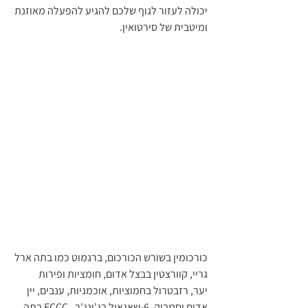
יכולה לעזור לגוף שלכם להגיע להפעלה מאוזנת 
ומיטבית של סירטואין.
כורכומין בשורש הכורכום, ברגמוט כמו בתה ארל 
גריי, קוורצטין בבצל אדום, חומציות ופירות 
יער, רזבטרול בחמוציות, אוכמניות, ענבים, יין 
אדום וסמבוק, 6-שאגאול בג'ינג'ר,  ECCC בתה 