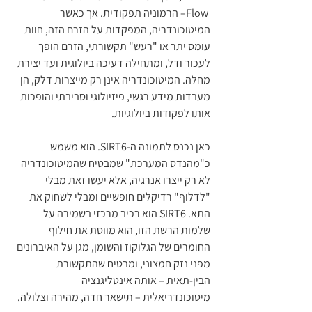
 Flow– הרמוניה תפקודית. אך כאשר 
המיטוכונדריה, המפקדות על הזרם הזה, חוות 
עומס יתר או "רעש" תקשורתי, הזרם הופך 
לעכור ודל, ומתחילה דעיכה ביולוגית ועד יצירת 
מחלה. המיטוכונדריה אינן רק מייצרות דלק, הן 
מעבדות מידע רגשי, פיזיולוגי וסביבתי והופכות 
אותו לפקודות ביולוגיות.
כאן נכנס לתמונה ה-SIRT6. הוא משמש 
כ"מהנדס המערכת" שמבטיח שהמיטוכונדריה 
לא רק ייצרו אנרגיה, אלא יעשו זאת מבלי 
"לדלוף" רדיקלים חופשיים ומבלי לשחוק את 
התא. SIRT6 הוא רכיב מרכזי בשמירה על 
שלמות הרשת הזו, הוא מווסת את חילוף 
החומרים של הגלוקוז והשומן, מגן על האיברונים 
מפני נזק חמצוני, ומבטיח שהתקשורת 
הבין-תאית – אותה אינטליגנציה 
מיטוכונדריאלית – תישאר חדה, מהירה וצלולה.