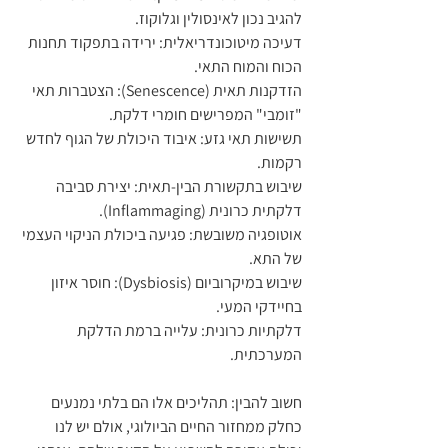
להגיב נכון לאינסולין וגלוקוז.
דעיכה מיטוכונדריאלית: ירידה בתפקוד תחנות 
הכוח והמוח התאי.
הזדקנות תאית (Senescence): הצטברות תאי 
"זומבי" המפרישים חומרי דלקת.
תשישות תאי גזע: איבוד היכולת של הגוף לחדש 
רקמות.
שיבוש בתקשורת הבין-תאית: יצירת סביבה 
דלקתית כרונית (Inflammaging).
אוטופגיה משובשת: פגיעה ביכולת הניקוי העצמי 
של התא.
שיבוש במיקרוביום (Dysbiosis): חוסר איזון 
בחיידקי המעי.
דלקתיות כרונית: עלייה ברמת הדלקת 
המערכתית.
חשוב להבין: תהליכים אלו הם בלתי נמנעים 
כחלק ממחזור החיים הביולוגי, אולם יש לנו 