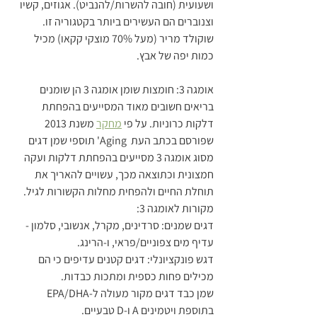
ושעועית (חובה להשרות/להנביט). אגוזים, קשיו 
וצנוברים הם העשירים ביותר בקטגוריה זו. 
שוקולד מריר (מעל 70% מוצקי קקאו) מכיל 
כמות יפה של אבץ.
אומגה 3: חומצות שומן אומגה 3 הן שומנים 
בריאים חשובים מאוד המסייעים בהפחתת 
דלקות כרוניות. על פי 
מחקר
 משנת 2013 
שפורסם בכתב העת  Aging' תוספי שמן דגים 
מסוג אומגה 3 מסייעים בהפחתת דלקות ועקה 
חמצונית וכתוצאה מכך, עשויים להאריך את 
תוחלת החיים ולהפחית מחלות הקשורות לגיל.
מקורות לאומגה 3:
דגים שמנים: סרדינים, מקרל, אנשובי, סלמון - 
עדיף מים צפוניים/פראי, ו-הרינג.
דגש פונקציונלי: דגים קטנים עדיפים כי הם 
מכילים פחות כספית ומתכות כבדות.
שמן כבד דגים מקור מעולה ל-EPA/DHA 
בתוספת ויטמינים A ו-D טבעיים.