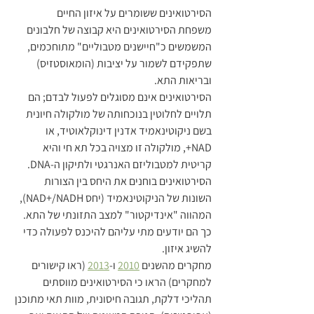
הסירטואינים ששומרים על איזון החיים
משפחת הסירטואינים היא קבוצה של חלבונים 
המשמשים כ"חיישנים מטבוליים" מתוחכמים, 
שתפקידם לשמור על יציבות (הומאוסטזיס) 
ובריאות התא.
הסירטואינים אינם מסוגלים לפעול לבדם; הם 
תלויים לחלוטין בנוכחותה של מולקולה חיונית 
בשם ניקוטינאמיד אדנין דינוקלאוטיד, או 
NAD+, מולקולה זו מצויה בכל תא חי והיא 
קריטית למטבוליזם האנרגטי ולתיקון ה-DNA.
הסירטואינים בוחנים את היחס בין הצורות 
השונות של הניקוטינאמיד (יחס NAD+/NADH), 
המהווה "אינדיקטור" למצב התזונתי של התא. 
כך הם יודעים מתי עליהם להיכנס לפעולה כדי 
להשיג איזון.
מחקרים מהשנים 
2010
 ו-
2013
 (ראו קישורים 
למחקרים) הראו כי הסירטואינים מווסתים 
תהליכי דלקת, תגובה חיסונית, מוות תאי מתוכנן 