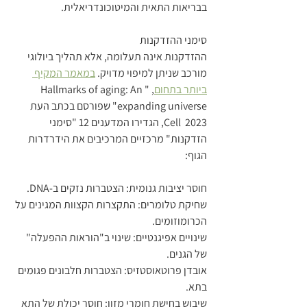
בבריאות התאית והמיטוכונדריאלית.
סימני ההזדקנות
ההזדקנות אינה תעלומה, אלא תהליך ביולוגי 
מורכב שניתן למיפוי מדויק. 
במאמר המקיף 
ביותר בתחום
, "Hallmarks of aging: An 
expanding universe" שפורסם בכתב העת 
Cell  2023, הגדירו המדענים 12 "סימני 
הזדקנות" מרכזיים המרכיבים את הידרדרות 
הגוף:
חוסר יציבות גנומית: הצטברות נזקים ב-DNA.
שחיקת טלומרים: התקצרות הקצוות המגינים על 
הכרומוזומים.
שינויים אפיגנטיים: שינוי ב"הוראות ההפעלה" 
של הגנים.
אובדן פרוטאוסטזיס: הצטברות חלבונים פגומים 
בתא.
שיבוש בחישת חומרי מזון: חוסר יכולת של התא 