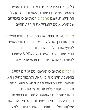
כל קבוצת הסירטואינים בעלת יכולה השפעה 
משמעותית על בריאות המיטוכונדריה והן על 
ההזדקנות. ישנם 
מחקרים
 המראים כי ביכולתם 
של סירטואינים להגדיל את תוחלת החיים.
מחקר
 משנת 2006 שפורסם ב-Cell מצא תוצאות 
תואמות בכך שגילה כי ליקויים ב-SIRT6 עשויים 
להאיץ את תהליך ההזדקנות בעכברים. 
ההשפעות האנטי-אייג'ינג של SIRT6 עשויות 
להיות תוצאה של יתרונות אנטי-סרטניים.
מחקרים
 מראים כי סירטואינים יכולים לסייע 
בהפעלת חלבוני תיקון DNA ולתמוך בתיקון תאי, 
סירטואינים ממלאים תפקיד חשוב באוטופגיה 
תאית  - ניקוי רעלים פנימי של התאים. 
SIRT1 תומך גם באוטופגיה מיטוכונדריאלית, 
ניקוי רעלים מתאים ישנים וחידוש תאי. עם זאת, 
יעילותם של סירטואינים עשויה להיות תלויה 