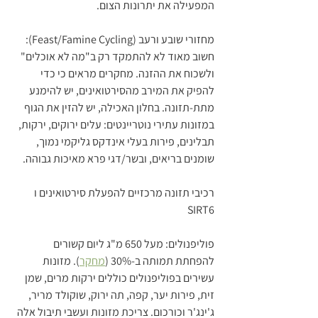
המפעילה את יתרונות הצום.
מחזורי שובע ורעב (Feast/Famine Cycling):
חשוב מאוד לא להתמקד רק ב"מה לא אוכלים" 
ולשכוח את ההזנה. מחקרים מראים כי כדי 
להפיק את המירב מהסירטואינים, יש להימנע 
מתת-תזונה. בחלון האכילה, יש להזין את הגוף 
במזונות עתירי נוטריינטים: עלים ירוקים, ירקות, 
תבלינים, פירות בעלי אינדקס גליקמי נמוך, 
שומנים בריאים, ובשר/דגי פרא מאיכות גבוהה.
רכיבי תזונה מרכזיים להפעלת סירטואינים ו 
SIRT6
פוליפנולים: מעל 650 מ"ג ליום קשורים 
להפחתת תמותה ב-30% (
מחקר
). מזונות 
עשירים בפוליפנולים כוללים ירקות מרים, שמן 
זית, פירות יער, קפה, תה ירוק, שוקולד מריר, 
ג'ינג'ר וכורכום. צריכת מזונות ועשבי תיבול אלה 