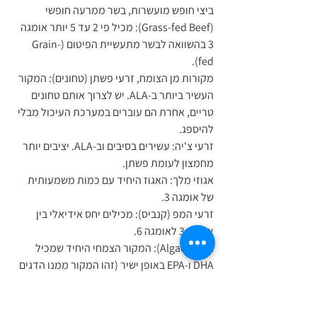
ביצי חופש מועשרות, בשר ממרעה חופשי 
(Grass-fed Beef): מכיל פי 2 עד 5 יותר אומגה 
3 בהשוואה לבשר מתעשיית הפיטום (Grain-
fed).
מקורות מן הצומח, זרעי פשתן (טחונים): המקור 
העשיר ביותר ב-ALA. יש לצרוך אותם טחונים 
טריים, אחרת הם עוברים במערכת העיכול מבלי 
להיספג.
זרעי צ'יה: עשירים בסיבים וב-ALA. יציבים יותר 
מחמצון לעומת פשתן.
אגוזי מלך: האגוז היחיד עם כמות משמעותית 
של אומגה 3.
זרעי המפ (קנביס): מכילים יחס אידיאלי בין 
אומגה 3 לאומגה 6.
אצות (Algae): המקור הצמחי היחיד שמכיל 
DHA ו-EPA באופן ישיר (זהו המקור ממנו הדגים 
עצמם מקבלים את האומגה 3 שלהם).
ניאצין (ויטמין B3): חשוב מאוד לבריאות המוח 