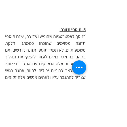
5. תוספי תזונה 
בנוסף לאסטרטגיות שהופיעו עד כה, ישנם תוספי 
תזונה מסוימים שהוכחו כממתני דלקת 
משמעותיים. לא תמיד תוספי תזונה נדרשים, אם 
כי הם בהחלט יכולים לעזור להאיץ את תהליך 
הריפוי עבור אלה הנאבקים עם אתגר בריאותי. 
דלקת וכאב כרוניים יכולים להוות אתגר רגשי 
שצריך להתגבר עליו ולעתים אנשים אלה זקוקים 
לכל העזרה שהם יכולים, בכדי לעבור את זה 
ולחזור לבריאות מיטבית. תוספים אלו מוכרים 
למניעה, הפחתה, טיפול או ריפוי של כאבים 
כרוניים או כל מצב בריאותי אחר ואנו יודעים 
ממחקרים מדעיים שהם יכולים לתמוך בתגובה 
דלקתית בריאה של הגוף.