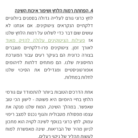
4. הפחתת רמות הלחץ ושיפור איכות השינה
לחץ כרוני גורם לעלייה גדולה בסמנים ביולוגיים 
דלקתיים הנקראים ציטוקינים. אם אנחנו לא 
עושים שום דבר כדי לשלוט על רמות הלחץ שלנו 
אז 
פעילות הציטוקינים עלולה להזיק מאוד
לאורך זמן. ציטוקינים פרו-דלקתיים מוגברים 
בצורה כרונית הם בעיקר רעים עבור המערכת 
החיסונית שלנו. הם פותחים דלתות לזיהומים 
אופורטוניסטיים ומגדילים את הסיכוי שלנו 
לחלות במחלות.
אחת הדרכים הטובות ביותר להתמודד עם גורמי 
הלחץ בחיי היומיום היא פשוטה - לישון הכי טוב 
שאפשר. במהלך השינה, המוח שלנו מנקה את 
עצמו מפסולת מטבולית והגוף נכנס למצב ריפוי 
עמוק. לחץ כרוני בנוסף לשינה לקויה הוא מתכון 
לניוון מהיר של הבריאות. שינה מאפשרת למוח 
לעשות תהליך של ניקוי רעלים.