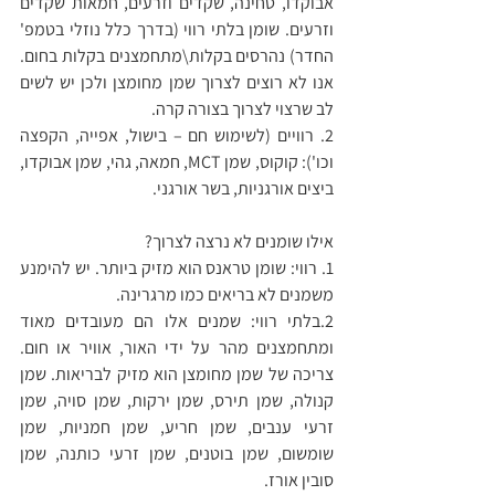
אבוקדו, טחינה, שקדים וזרעים, חמאות שקדים 
וזרעים. שומן בלתי רווי (בדרך כלל נוזלי בטמפ' 
החדר) נהרסים בקלות\מתחמצנים בקלות בחום. 
אנו לא רוצים לצרוך שמן מחומצן ולכן יש לשים 
לב שרצוי לצרוך בצורה קרה.
2. רוויים (לשימוש חם – בישול, אפייה, הקפצה 
וכו'): קוקוס, שמן MCT, חמאה, גהי, שמן אבוקדו, 
ביצים אורגניות, בשר אורגני.
אילו שומנים לא נרצה לצרוך?
1. רווי: שומן טראנס הוא מזיק ביותר. יש להימנע 
משמנים לא בריאים כמו מרגרינה.
2.בלתי רווי: שמנים אלו הם מעובדים מאוד 
ומתחמצנים מהר על ידי האור, אוויר או חום. 
צריכה של שמן מחומצן הוא מזיק לבריאות. שמן 
קנולה, שמן תירס, שמן ירקות, שמן סויה, שמן 
זרעי ענבים, שמן חריע, שמן חמניות, שמן 
שומשום, שמן בוטנים, שמן זרעי כותנה, שמן 
סובין אורז.