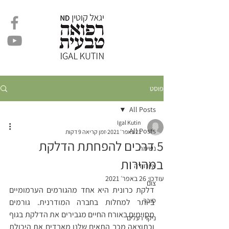
פוסט
All Posts
Igal Kutin
All Posts
21 באפר׳ 2021
זמן קריאה 9 דקות
5 דרכים להפחתת הדלקת
נשימה
במהירות
איורוודה
עודכן:
26 באפר׳ 2021
צום
דלקת כרונית היא אחד מהגורמים הערמומיים 
סוכר
ביותר למחלות בחברה המודרנית. גורמים 
מסוימים באורח החיים מגבירים את הדלקת בגוף 
ניקוי רעלים
וכתוצאה מכך התאים שלנו מאבדים את היכולת 