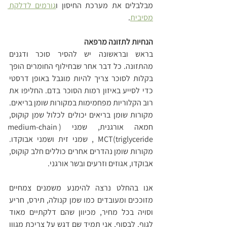
מבלבלים את מערכת החיסון ו
גורמים לדלקת 
מסיבית
.
הנחיות לתזונה מרפאה
בראש ובראשונה יש להסיר סוכר ודגנים 
מהתזונה. כל דבר אחר שבחילוף החומרים הופך 
בקלות לסוכר צריך להיות מוגבל באופן דרסטי 
כדי לסייע באיזון רמות הסוכר בדם. החליפו את 
רוב הקלוריות מפחמימות במקורות שומן בריאים. 
מקורות שומן בריאים יכולים לכלול שמן קוקוס, 
חמאה אורגנית, שמני (medium-chain 
triglyceride)MCT , שמני זית ושמני אבוקדו. 
מקורות שומן נהדרים אחרים כוללים חלב קוקוס, 
אבוקדו, אגוזים וזרעים ובשר אורגני.
אנו בהחלט נרצה להימנע משמנים צמחיים 
מזוככים ומעובדים כמו שמן קנולה, תירס, חריע 
וסויה בכל מחיר, מכיוון שהם דלקתיים מאוד 
לגוף. לבסוף, אני תמיד שם דגש על צריכת מגוון 