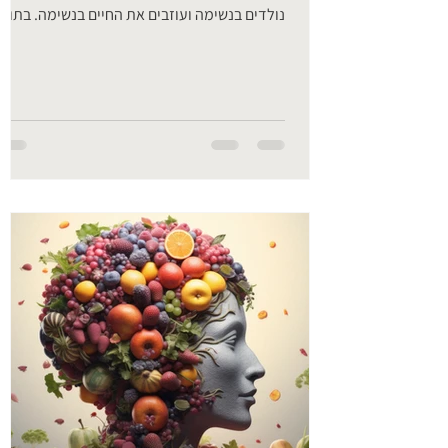
נולדים בנשימה ועוזבים את החיים בנשימה. בתוך
משעולי החיים יש...
ראיונות
ראיון עם רות ווינשטיין
בפרק זה התראיינתי ע"י רותי ווינשטיין
מעמותת תעצומות. שוחחנו על נשימה, מהי
נשימה נכונה ואיך נושמים בחיי היומיום? מה
קורה לנו כשאנו לומדים לנשום נכון ברמה
הכימית, הביולוגית והנפשית?
איך הנשימה משפיעה לטובה על תהליך האנטי
אייג'ינג? נשימה ככלי להעצמת אנרגיה וריפוי.
ואיזה שינויים נוכל לחולל בגופנו ותודעתנו
בזכות נשימה נכונה?
שיחה מרתקת על הכלי העוצמתי ביותר שיש
לנו!