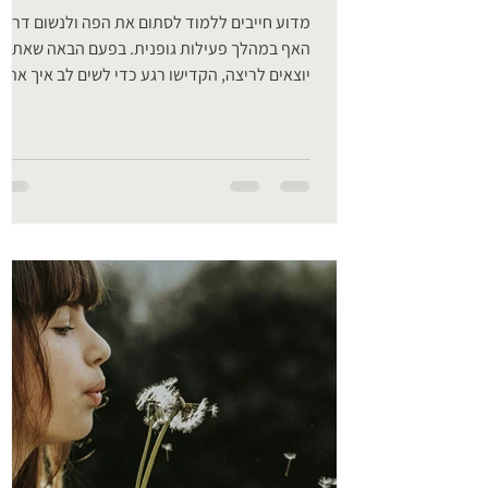
מדוע חייבים ללמוד לסתום את הפה ולנשום דרך
האף במהלך פעילות גופנית. בפעם הבאה שאתם
יוצאים לריצה, הקדישו רגע כדי לשים לב איך אתם
נושמים....
פודקאסט
סוכר - איך לחיות לצד האויב במתוק​
ראיון עם יסכה מהפודקאסט "קצת יותר
בריאים"
בין הנושאים עליהם דיברנו: סוכר - מה הוא עושה
לנו בגוף? למה הוא כל כך ממכר? איך אפשר