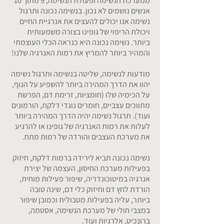
ממערכת הנשימה ופעולת הנשימה, 9 מתוך 10
אנשים נושמים לא נכון. בנשימה נכונה ותרגול
נשימה אנו יכולים להעצים את אנרגיית החיים
ויכולת הריפוי של גופינו בצורה משמעותית
ביותר. נשימה נכונה היא כנראה הכלי העוצמתי
והמהיר ביותר להמריץ את רמות האנרגיה שלנו!
מודעות לנשימה, שליטה בנשימה ותרגול נשימה
יהוו את הדרך המהירה ביותר להשפיע על הגוף,
על הכימיה שלו (חומציות, זרימת דם, הפרשת
מתווכים עצביים, חומרים נוגדי דלקת, הורמונים
ועוד). תרגול נשימה יהיה הדרך המהירה ביותר
לעלות את רמות האנרגיה של גופינו או להרגיע
את מערכת העצבים והורדה של רמות מתח.
נשימה נכונה תביא לירידה ברמות דלקת, חיזוק
בפעילות מערכת החיסון, העצמה של יצירת
אנרגיה במיטוכונדריה, שיפור פעילות מוחית,
הורדת לחץ דם וחיזוק כלי דם, שינה טובה
ביותר, עליה בפעילות מטבולית וכמובן שיפור
במצבי חולי של מערכת הנשימה, אסטמה,
ברונכיט, אלרגיות ועוד.