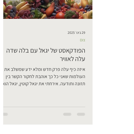
האזנה נעימה
29 בינו׳ 2025
צום
הפודקאסט של יגאל עם בלה שדה
עלה לאוויר
איזה כיף עלה פרק חדש ומלא ידע שמשלב את שנ
העולמות שאני כל כך אוהבת לחקור הקשר בין
תזונה ותודעה. אירחתי את יגאל קוטין, יגאל הוא
נטרופת,...
פודקאסט
פוד קאסט - מדע הנשימה, שיח על
השפעת הנשימה על הגוף.