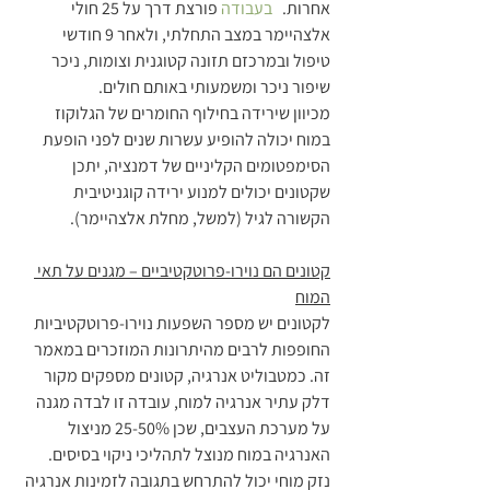
אחרות.   
בעבודה
 פורצת דרך על 25 חולי 
אלצהיימר במצב התחלתי, ולאחר 9 חודשי 
טיפול ובמרכזם תזונה קטוגנית וצומות, ניכר 
שיפור ניכר ומשמעותי באותם חולים.
מכיוון שירידה בחילוף החומרים של הגלוקוז 
במוח יכולה להופיע עשרות שנים לפני הופעת 
הסימפטומים הקליניים של דמנציה, יתכן 
שקטונים יכולים למנוע ירידה קוגניטיבית 
הקשורה לגיל (למשל, מחלת אלצהיימר).
קטונים הם נוירו-פרוטקטיביים – מגנים על תאי 
המוח
לקטונים יש מספר השפעות נוירו-פרוטקטיביות 
החופפות לרבים מהיתרונות המוזכרים במאמר 
זה. כמטבוליט אנרגיה, קטונים מספקים מקור 
דלק עתיר אנרגיה למוח, עובדה זו לבדה מגנה 
על מערכת העצבים, שכן 25-50% מניצול 
האנרגיה במוח מנוצל לתהליכי ניקוי בסיסים.
נזק מוחי יכול להתרחש בתגובה לזמינות אנרגיה 