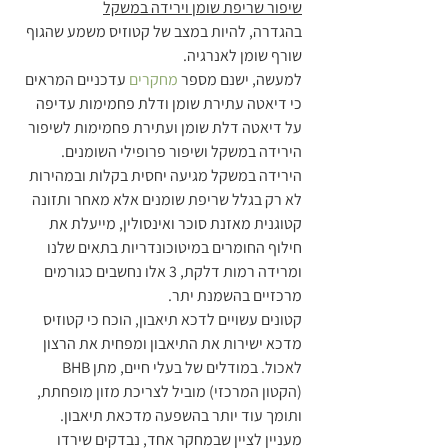
שיפור שריפת שומן וירידה במשקל
בהגדרה, להיות במצב של קטוזיס משמע שהגוף 
שורף שומן לאנרגיה.
למעשה, ישנם מספר 
מחקרים
 עדכניים המראים 
כי דיאטה עתירת שומן ודלת פחמימות עדיפה 
על דיאטה דלת שומן ועתירת פחמימות לשיפור 
הירידה במשקל ושיפור פרופילי השומנים.
הירידה במשקל מגיעה יחסית בקלות ובמהירות 
לא רק בגלל שריפת שומנים אלא מאחר ותזונה 
קטוגנית מאזנת סוכר ואינסולין, מייעלת את 
חילוף החומרים במיטוכונדריות בתאים שלנו 
ומרידה רמות דלקת, 3 אלו נחשבים כגורמים 
מרכזיים בהשמנת יתר.
קטונים עשויים לדכא תיאבון, הוכח כי קטוזיס 
מדכא ישירות את התיאבון ומפחית את הרצון 
לאכול. במודלים של בעלי חיים, מתן BHB 
(הקטון המרכזי) מוביל לצריכת מזון מופחתת, 
ותומך עוד יותר בהשפעה מדכאת תיאבון. 
מעניין לציין שבמחקר אחד, נבדקים שירדו 