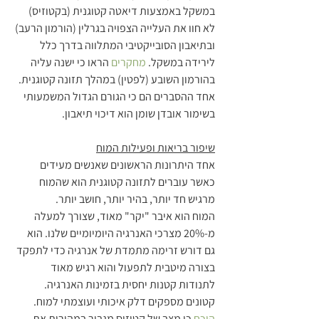
במשקל באמצעות דיאטה קטוגנית (בקטוזיס) 
לא חוו את העלייה הצפויה בגרלין (הורמון הרעב) 
ובתיאבון הסובייקטיבי המתלווה בדרך כלל 
לירידה במשקל. 
מחקרים
 הראו כי ישנה עליה 
בהורמון השובע (לפטין) במהלך תזונה קטוגנית. 
אחד ההסברים הם כי הגורם הגדול המשמעותי 
בשימור אובדן שומן הוא דיכוי תיאבון.
שיפור בריאות ופעילות המוח
אחד היתרונות הראשונים שאנשים מעידים 
כאשר עוברים לתזונה קטוגנית הוא שהמוח 
מרגיש חד יותר, בהיר יותר, חושב יותר.
המוח הוא איבר "יקר" מאוד, שצורך למעלה 
מ-20% מצרכי האנרגיה היומיומיים שלנו. הוא 
גם דורש זרימה מתמדת של אנרגיה כדי לתפקד 
בצורה מיטבית לתפעול והוא רגיש מאוד 
לתנודות קטנות יחסית בזמינות האנרגיה. 
קטונים מספקים דלק איכותי ועוצמתי למוח. 
הוכח
 כי מצב של קטוזיס מגביר במהירות את 