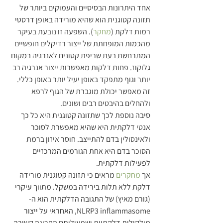
אחד היתרונות הבסיסיים והעמוקים ביותר של 
תזונה קטוגנית הוא שהיא מורידה באופן דרסטי 
רמות דלקת (
מחקר
). השפעה זו נובעת בעיקר 
מהכמות המופחתת של ייצור רדיקלים חופשיים 
המתרחשת בעת שריפת קטונים לאנרגיה במקום 
גלוקוז. פחות דלקות מאפשרות ייצור אנרגיה רב 
יותר וגוף מתפקד באופן יעיל יותר באופן כללי. 
זה מאפשר יכולת מוגברת של הגוף לרפא 
ולהחלים בהיבטים רבים ושונים.
סיבה נוספת לכך שתזונה קטוגנית היא כל כך 
אנטי דלקתית היא שהיא מאפשרת לסוכר 
ולאינסולין בדם להתייצב. חוסר איזון ברמת 
הסוכר בדם היא אחת הגורמים המרכזיים 
לפעילות דלקתית.
אך 
מחקרים
 מראים כי תזונה קטוגנית מורידה 
דלקת ללא תלות בירידה במשקל. מתווך עיקרי 
(גורם מאיץ) של התגובה הדלקתית הוא ה-
NLRP3 inflammasome, האחראי על ייצור 
מולקולות דלקתיות ושפעילותם החריגה קשורה 