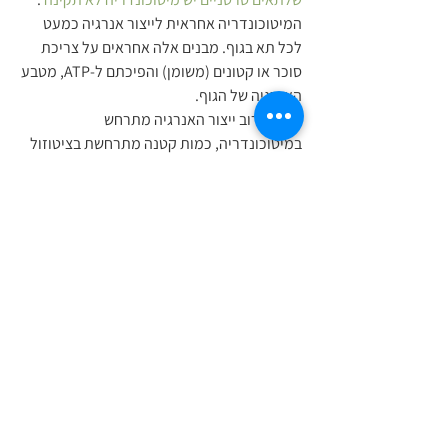
המיטוכונדריה אחראית לייצור אנרגיה כמעט 
לכל תא בגוף. מבנים אלה אחראים על צריכת 
סוכר או קטונים (משומן) והפיכתם ל-ATP, מטבע 
האנרגיה של הגוף.
בעוד שרוב ייצור האנרגיה מתרחש 
במיטוכונדריה, כמות קטנה מתרחשת בציטוזול 
בתוך התא. ציטוזול הוא רק הנוזל בתוך התא 
שכל האברונים הקטנים יותר (כולל 
המיטוכונדריה) מרחפים בתוכו. ייצור האנרגיה 
המתרחש בציטוזול אינו יעיל ביותר ומייצר 
כמויות גבוהות יותר של תוצרי לוואי רעילים 
המזיקים לתא. יתר על כן, תהליך זה יכול לייצר 
אנרגיה רק מסוכר, לא מקטונים.
ובכן, אנו יודעים שתאי סרטן עם המיטוכונדריה 
הפגועה שלהם יכולים לייצר אנרגיה רק מסוכר 
בציטוזול שלהם. בנוסף, לתאים סרטניים יש 
הרבה יותר קולטני אינסולין מאשר תאים רגילים, 
מה שאומר שהם מסוגלים לספוג במהירות 