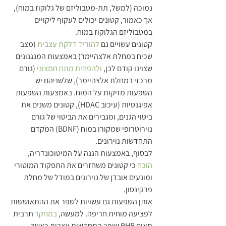
נמוכה (למשל, תת-מטבוליזם של גלוקוז במוח), 
אך כאמור, קטונים יכולים לעקוף ליקויים 
במטבוליזם הגלוקוז במוח.
קטונים עשויים גם 
להוריד דלקת עצבית
 (מצב 
שכיח במחלת אלצהיימר) באמצעות המנגנונים 
שצוינו קודם לכן, 
ולהפחית מתח חמצוני
 (גורם 
מרכזי במחלת אלצהיימר), שלשניהם יש 
השפעות מזיקות על המוח. באמצעות השפעות 
אפיגנטיות (עיכוב HDAC), קטונים משנים את 
ביטוי הגנים, ומגבירים את הביטוי של גורם 
נוירוטרופי שמקורו במוח (BDNF) המקדם 
התחדשות נוירונים.
לבסוף, באמצעות הגנה על המיטוכונדריה, 
הוכח
 כי קטונים משחזרים את התפקוד המוטורי 
ומונעים אובדן של נוירונים במודל של מחלת 
פרקינסון.
אותן השפעות גם עשויות לשפר את ההתאוששות 
לפציעה מוחית חריפה. למעשה, 
במחקר
 תרבית 
תאים BHB שיפר התחדשות עצבית כאשר 