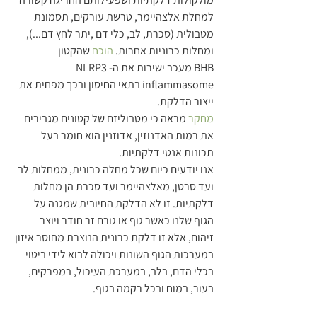
למחלת אלצהיימר, טרשת עורקים, תסמונת 
מטבולית (סכרת, לב, כלי דם ,יתר לחץ דם...), 
ומחלות כרוניות אחרות. 
הוכח
 שהקטון 
BHB מעכב ישירות את ה-NLRP3 
inflammasome בתאי החיסון ובכך מפחית את 
ייצור הדלקת.
מחקר
 מראה כי מטבוליזם של קטונים מגבירים 
את רמות האדנוזין, אדוזנין הוא חומר בעל 
תכונות אנטי דלקתיות.
אנו יודעים כיום שכל מחלה כרונית, ממחלות לב 
ועד סרטן, מאלצהיימר ועד סכרת הן מחלות 
דלקתיות. זו לא הדלקת החיובית שמגנה על 
הגוף שלנו כאשר גוף או גורם זר חודר ויוצר 
זיהום, אלא זו דלקת כרונית הנוצרת מחוסר איזון 
במערכות הגוף השונות ויכולה לבוא לידי ביטוי 
בכלי הדם, בלב, במערכת העיכול, במפרקים, 
בעור, במוח ובכל רקמה בגוף.