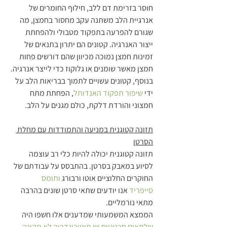
חוסר בזרימת דם ללב, חילוף החומרים של 
אנרגיית הלב משתנה עקב מחסור בחמצן, מה 
שגורם להפרעה בתפקוד מטבולי ולהפחתת 
ייצור האנרגיה. קטונים הם יתרון בתנאים של 
זמינות חמצן נמוכה מכיוון שהם דורשים פחות 
חמצן מאשר שומנים או גלוקוז כדי לייצר אנרגיה. 
בנוסף, קטונים עשויים לתמוך בבריאות הלב על 
ידי 
שיפור תפקוד האנדותל
, הפחתת מתח 
חמצוני והורדת דלקת, כולם מגנים על הלב.
תזונה קטוגנית במניעה והתמודדות עם מחלת 
הסרטן
תזונה קטוגנית יכולה להיות כלי רב עוצמה 
לסיוע במאבק בסרטן. בהתבסס על עבודתם של 
החוקרים החלוציים אוטו ורבורג 
ותומס 
סייפריד
 אנו יודעים שתאי סרטן שונים בהרבה 
מתאי נורמליים.
הממצא המשמעותי שמדענים אלו חשפו היה 
שלתאים סרטניים יש מיטוכונדריה לא תקינה
 . 