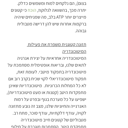
בצום), הם נלקחים למוח ומשמשים כדלק.
יתרה מכך, בהשוואה לגלוקוז, 
הוכח
 כי קטונים 
מייצרים יותר ATP בלב, מה שמניחים שיהיה 
ברקמות אחרות שיש להן דרישה מטבולית 
גבוהה.
תזונה קטוגנית משפרת את פעילות 
המיטוכונדריה
המיטוכונדריה אחראיות על יצירת אנרגיה 
לתאים שלנו, ובריאות אופטימלית מסתמכת על 
מיטוכונדריה בתפקוד מיטבי. לעומת זאת, 
תפקוד מיטוכונדריאלי לקוי שכיח בקרב רוב אם 
לא כל המחלות הכרוניות.  מיטוכונדריות שאינן 
מתפקדות היטב (קטנות או מעט מיטוכונדריות), 
ישפיעו על כל מערכת בגוף ובפרט על רמות 
האנרגייה והחיוניות שלנו, מצב זה נובע מתזונה 
לקויה, עודף דלקתיות, עודף סוכר, מתח רב.
מטבוליזם של קטונים חייב מיטוכונדריה 
מתפקדת היטב, הסתמכות מוגברת על חילוף 