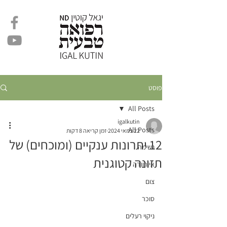
פוסט
All Posts
igalkutin
All Posts
22 במאי 2024
זמן קריאה 8 דקות
12 יתרונות ענקיים (ומוכחים) של
נשימה
תזונה קטוגנית
איורוודה
צום
סוכר
ניקוי רעלים